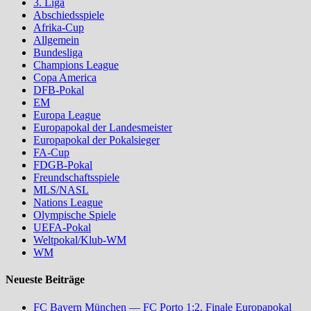
3. Liga
Abschiedsspiele
Afrika-Cup
Allgemein
Bundesliga
Champions League
Copa America
DFB-Pokal
EM
Europa League
Europapokal der Landesmeister
Europapokal der Pokalsieger
FA-Cup
FDGB-Pokal
Freundschaftsspiele
MLS/NASL
Nations League
Olympische Spiele
UEFA-Pokal
Weltpokal/Klub-WM
WM
Neueste Beiträge
FC Bayern München — FC Porto 1:2, Finale Europapokal