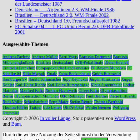
der Landesmeister 1987
Deutschland — Argentinien 2:3, WM-Finale 1986
Brasilien — Deutschland 2:0, WM-Finale 2002
Brasilien – Deutschland 1:0, Freundschaftsspiel 1982
FC Schalke 04 — 1. FC Union Berlin 2:0, DFB-Pokalfinale
2001
Ausgewählte Themen
Andreas Brehme
Andreas Möller
Berti Vogts
Borussia Dortmund
Borussia
Mönchengladbach
Brasilien
Deutschland
DFB-Pokalfinale
Dieter Hoeneß
Eintracht Frankfurt
Europapokal der Landesmeister
FC Bayern München
FC
Schalke 04
Felix Magath
Finale
Franz Beckenbauer
Guido Buchwald
Hamburger SV
Harald Schumacher
Jupp Heynckes
Jürgen Klinsmann
Jürgen
Kohler
Karl-Heinz Riedle
Karl-Heinz Rummenigge
Klaus Augenthaler
Lothar
Matthäus
Manfred Kaltz
Norbert Nachtweih
Oliver Kahn
Olympiastadion
Berlin
Olympiastadion München
Otto Rehhagel
Paul Breitner
Pierre Littbarski
Rudi Völler
Schiedsrichter
Sepp Maier
Stefan Reuter
Thomas Berthold
Thomas Häßler
Trainer
Udo Lattek
UEFA-Pokal
Werder Bremen
Wolfgang
Dremmler
Copyright © 2026
In voller Länge
. Stolz präsentiert von
WordPress
und
Bam
.
Durch die weitere Nutzung der Seite stimmst du der Verwendung