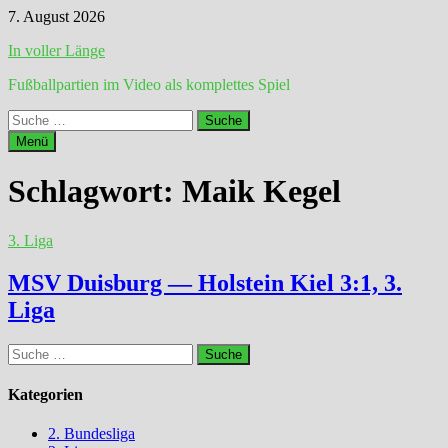
Zum
7. August 2026
Inhalt
In voller Länge
springen
Fußballpartien im Video als komplettes Spiel
Suche
nach:
Menü
Schlagwort:
Maik Kegel
3. Liga
MSV Duisburg — Holstein Kiel 3:1, 3.
Liga
Suche
nach:
Kategorien
2. Bundesliga