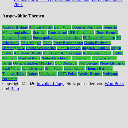
2001
Ausgewählte Themen
Andreas Brehme
Andreas Möller
Berti Vogts
Borussia Dortmund
Borussia
Mönchengladbach
Brasilien
Deutschland
DFB-Pokalfinale
Dieter Hoeneß
Eintracht Frankfurt
Europapokal der Landesmeister
FC Bayern München
FC
Schalke 04
Felix Magath
Finale
Franz Beckenbauer
Guido Buchwald
Hamburger SV
Harald Schumacher
Jupp Heynckes
Jürgen Klinsmann
Jürgen
Kohler
Karl-Heinz Riedle
Karl-Heinz Rummenigge
Klaus Augenthaler
Lothar
Matthäus
Manfred Kaltz
Norbert Nachtweih
Oliver Kahn
Olympiastadion
Berlin
Olympiastadion München
Otto Rehhagel
Paul Breitner
Pierre Littbarski
Rudi Völler
Schiedsrichter
Sepp Maier
Stefan Reuter
Thomas Berthold
Thomas Häßler
Trainer
Udo Lattek
UEFA-Pokal
Werder Bremen
Wolfgang
Dremmler
Copyright © 2026
In voller Länge
. Stolz präsentiert von
WordPress
und
Bam
.