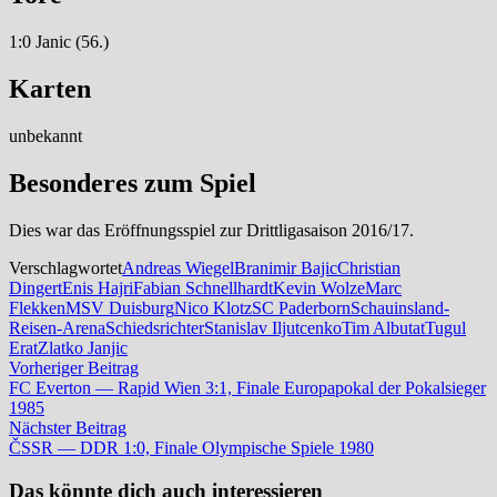
1:0 Janic (56.)
Karten
unbekannt
Besonderes zum Spiel
Dies war das Eröffnungsspiel zur Drittligasaison 2016/17.
Verschlagwortet
Andreas Wiegel
Branimir Bajic
Christian
Dingert
Enis Hajri
Fabian Schnellhardt
Kevin Wolze
Marc
Flekken
MSV Duisburg
Nico Klotz
SC Paderborn
Schauinsland-
Reisen-Arena
Schiedsrichter
Stanislav Iljutcenko
Tim Albutat
Tugul
Erat
Zlatko Janjic
Beitrags-
Vorheriger
Vorheriger Beitrag
Beitrag:
FC Everton — Rapid Wien 3:1, Finale Europapokal der Pokalsieger
Navigation
1985
Nächster
Nächster Beitrag
Beitrag:
ČSSR — DDR 1:0, Finale Olympische Spiele 1980
Das könnte dich auch interessieren