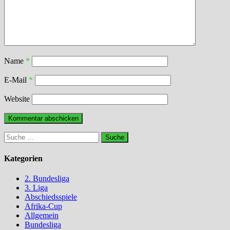
Name
*
E-Mail
*
Website
Suche
nach:
Kategorien
2. Bundesliga
3. Liga
Abschiedsspiele
Afrika-Cup
Allgemein
Bundesliga