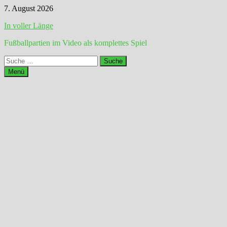
Zum
7. August 2026
Inhalt
In voller Länge
springen
Fußballpartien im Video als komplettes Spiel
Suche
nach:
Menü