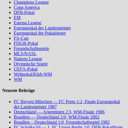
Champions League
Copa America
DFB-Pokal
EM
Europa League
Europapokal der Landesmeister
Europapokal der Pokalsieger
FA-Cup
FDGB-Pokal
Freundschaftsspiele
MLS/NASL
Nations League
Olympische Spiele
UEFA-Pokal
Weltpokal/Klub-WM
WM
Neueste Beiträge
FC Bayern München — FC Porto 1:2, Finale Europapokal
der Landesmeister 1987
Deutschland — Argentinien 2:3, WM-Finale 1986
Brasilien — Deutschland 2:0, WM-Finale 2002
Brasilien – Deutschland 1:0, Freundschaftsspiel 1982
FC Schalke 04 — 1. FC Union Berlin 2:0, DFB-Pokalfinale