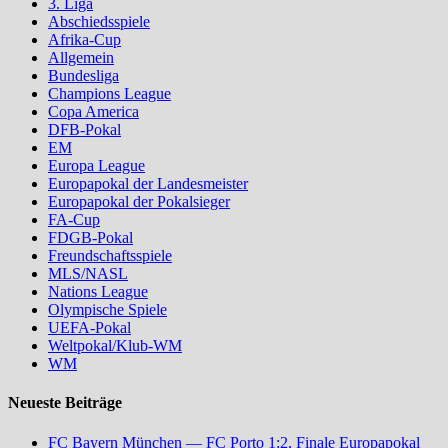
3. Liga
Abschiedsspiele
Afrika-Cup
Allgemein
Bundesliga
Champions League
Copa America
DFB-Pokal
EM
Europa League
Europapokal der Landesmeister
Europapokal der Pokalsieger
FA-Cup
FDGB-Pokal
Freundschaftsspiele
MLS/NASL
Nations League
Olympische Spiele
UEFA-Pokal
Weltpokal/Klub-WM
WM
Neueste Beiträge
FC Bayern München — FC Porto 1:2, Finale Europapokal