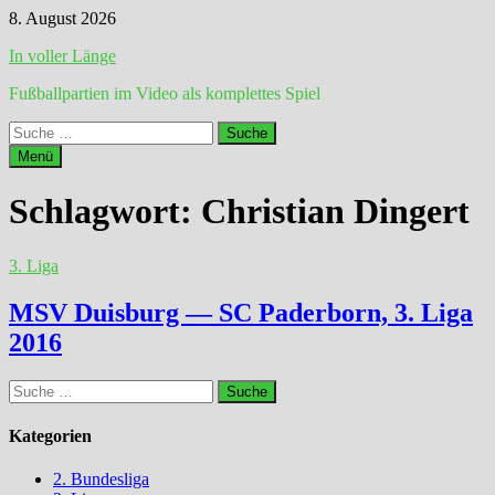
Zum
8. August 2026
Inhalt
In voller Länge
springen
Fußballpartien im Video als komplettes Spiel
Suche
nach:
Menü
Schlagwort:
Christian Dingert
3. Liga
MSV Duisburg — SC Paderborn, 3. Liga
2016
Suche
nach:
Kategorien
2. Bundesliga