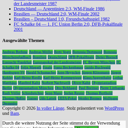
der Landesmeister 1987
Deutschland — Argentinien 2:3, WM-Finale 1986
Brasilien — Deutschland 2:0, WM-Finale 2002
Brasilien – Deutschland 1:0, Freundschaftsspiel 1982
FC Schalke 04 — 1. FC Union Berlin 2:0, DFB-Pokalfinale
2001
Ausgewählte Themen
Andreas Brehme
Andreas Möller
Berti Vogts
Borussia Dortmund
Borussia
Mönchengladbach
Brasilien
Deutschland
DFB-Pokalfinale
Dieter Hoeneß
Eintracht Frankfurt
Europapokal der Landesmeister
FC Bayern München
FC
Schalke 04
Felix Magath
Finale
Franz Beckenbauer
Guido Buchwald
Hamburger SV
Harald Schumacher
Jupp Heynckes
Jürgen Klinsmann
Jürgen
Kohler
Karl-Heinz Riedle
Karl-Heinz Rummenigge
Klaus Augenthaler
Lothar
Matthäus
Manfred Kaltz
Norbert Nachtweih
Oliver Kahn
Olympiastadion
Berlin
Olympiastadion München
Otto Rehhagel
Paul Breitner
Pierre Littbarski
Rudi Völler
Schiedsrichter
Sepp Maier
Stefan Reuter
Thomas Berthold
Thomas Häßler
Trainer
Udo Lattek
UEFA-Pokal
Werder Bremen
Wolfgang
Dremmler
Copyright © 2026
In voller Länge
. Stolz präsentiert von
WordPress
und
Bam
.
Durch die weitere Nutzung der Seite stimmst du der Verwendung