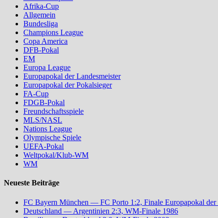
Afrika-Cup
Allgemein
Bundesliga
Champions League
Copa America
DFB-Pokal
EM
Europa League
Europapokal der Landesmeister
Europapokal der Pokalsieger
FA-Cup
FDGB-Pokal
Freundschaftsspiele
MLS/NASL
Nations League
Olympische Spiele
UEFA-Pokal
Weltpokal/Klub-WM
WM
Neueste Beiträge
FC Bayern München — FC Porto 1:2, Finale Europapokal der
Deutschland — Argentinien 2:3, WM-Finale 1986