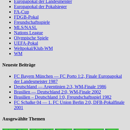
Europapokal der Landesmeister
Europapokal der Pokalsieger
FA-Cup
FDGB-Pokal
Freundschaftsspiele
MLS/NASL
Nations League
Olympische Spiele
UEFA-Pokal
Weltpokal/Klub-WM
WM
Neueste Beiträge
FC Bayern München — FC Porto 1:2, Finale Europapokal
der Landesmeister 1987
Deutschland — Argentinien 2:3, WM-Finale 1986
Brasilien — Deutschland 2:0, WM-Finale 2002
Brasilien – Deutschland 1:0, Freundschaftsspiel 1982
FC Schalke 04 — 1. FC Union Berlin 2:0, DFB-Pokalfinale
2001
Ausgewählte Themen