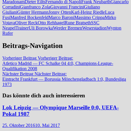
Maradonam
Dieter Eilts
Fernando di Napoli
Frank Neubarth
Giancarlo
Corradini
Gianfranco Zola
Giovanni Francini
Giuliano
Giuliani
Günter Hermann
Jonny Otten
Karl-Heinz Riedle
Luca
Fusi
Manfred Bockenfeld
Marco Baroni
Massimo Crippa
Mirko
Votava
Oliver Reck
Otto Rehhagel
Rune Bratseth
SSC
Neapel
Trainer
Uli Borowka
Werder Bremen
Weserstadion
Wynton
Rufer
Beitrags-Navigation
Vorheriger Beitrag
Vorheriger Beitrag:
Atletico Madrid — FC Schalke 04 4:0, Champions-League-
Qualifikation 2008
Nächster Beitrag
Nächster Beitrag:
Eintracht Frankfurt — Borussia Mönchengladbach 1:0, Bundesliga
1973
Das könnte dich auch interessieren
Lok Leipzig — Olympique Marseille 0:0, UEFA-
Pokal 1987
25. Oktober 2016
10. Mai 2017