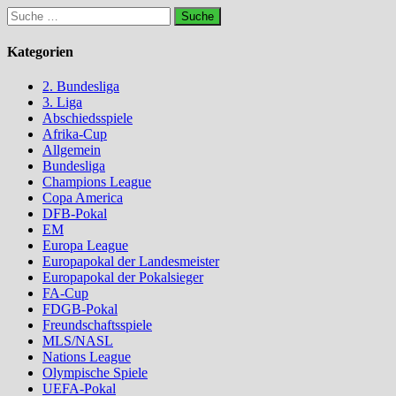
Suche
nach:
Kategorien
2. Bundesliga
3. Liga
Abschiedsspiele
Afrika-Cup
Allgemein
Bundesliga
Champions League
Copa America
DFB-Pokal
EM
Europa League
Europapokal der Landesmeister
Europapokal der Pokalsieger
FA-Cup
FDGB-Pokal
Freundschaftsspiele
MLS/NASL
Nations League
Olympische Spiele
UEFA-Pokal