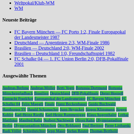
Weltpokal/Klub-WM
WM
Neueste Beiträge
FC Bayern München — FC Porto 1:2, Finale Europapokal
der Landesmeister 1987
Deutschland — Argentinien 2:3, WM-Finale 1986
Brasilien — Deutschland 2:0, WM-Finale 2002
Brasilien – Deutschland 1:0, Freundschaftsspiel 1982
FC Schalke 04 — 1. FC Union Berlin 2:0, DFB-Pokalfinale
2001
Ausgewählte Themen
Andreas Brehme
Andreas Möller
Berti Vogts
Borussia Dortmund
Borussia
Mönchengladbach
Brasilien
Deutschland
DFB-Pokalfinale
Dieter Hoeneß
Eintracht Frankfurt
Europapokal der Landesmeister
FC Bayern München
FC
Schalke 04
Felix Magath
Finale
Franz Beckenbauer
Guido Buchwald
Hamburger SV
Harald Schumacher
Jupp Heynckes
Jürgen Klinsmann
Jürgen
Kohler
Karl-Heinz Riedle
Karl-Heinz Rummenigge
Klaus Augenthaler
Lothar
Matthäus
Manfred Kaltz
Norbert Nachtweih
Oliver Kahn
Olympiastadion
Berlin
Olympiastadion München
Otto Rehhagel
Paul Breitner
Pierre Littbarski
Rudi Völler
Schiedsrichter
Sepp Maier
Stefan Reuter
Thomas Berthold