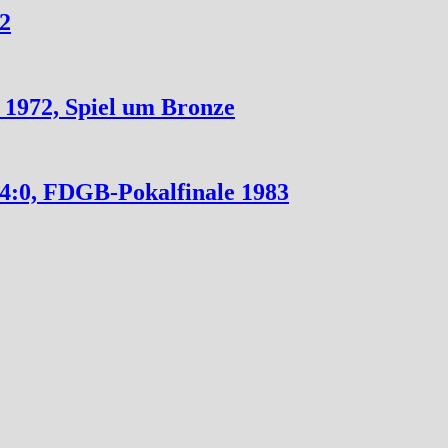
82
 1972, Spiel um Bronze
:0, FDGB-Pokalfinale 1983