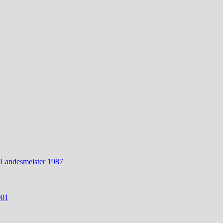
 Landesmeister 1987
001