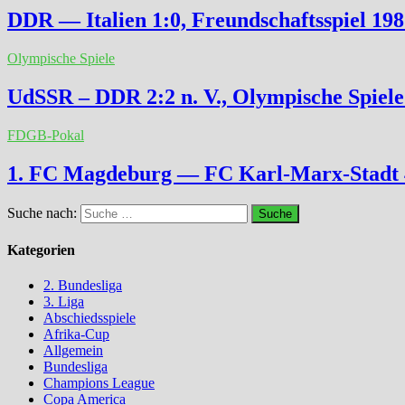
DDR — Italien 1:0, Freundschaftsspiel 19
Olympische Spiele
UdSSR – DDR 2:2 n. V., Olympische Spiele
FDGB-Pokal
1. FC Magdeburg — FC Karl-Marx-Stadt 4
Suche nach:
Kategorien
2. Bundesliga
3. Liga
Abschiedsspiele
Afrika-Cup
Allgemein
Bundesliga
Champions League
Copa America