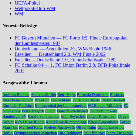
UEFA-Pokal
Weltpokal/Klub-WM
WM
Neueste Beiträge
FC Bayern München — FC Porto 1:2, Finale Europapokal
der Landesmeister 1987
Deutschland — Argentinien 2:3, WM-Finale 1986
Brasilien — Deutschland 2:0, WM-Finale 2002
Brasilien – Deutschland 1:0, Freundschaftsspiel 1982
FC Schalke 04 — 1. FC Union Berlin 2:0, DFB-Pokalfinale
2001
Ausgewählte Themen
Andreas Brehme
Andreas Möller
Berti Vogts
Borussia Dortmund
Borussia
Mönchengladbach
Brasilien
Deutschland
DFB-Pokalfinale
Dieter Hoeneß
Eintracht Frankfurt
Europapokal der Landesmeister
FC Bayern München
FC
Schalke 04
Felix Magath
Finale
Franz Beckenbauer
Guido Buchwald
Hamburger SV
Harald Schumacher
Jupp Heynckes
Jürgen Klinsmann
Jürgen
Kohler
Karl-Heinz Riedle
Karl-Heinz Rummenigge
Klaus Augenthaler
Lothar
Matthäus
Manfred Kaltz
Norbert Nachtweih
Oliver Kahn
Olympiastadion
Berlin
Olympiastadion München
Otto Rehhagel
Paul Breitner
Pierre Littbarski