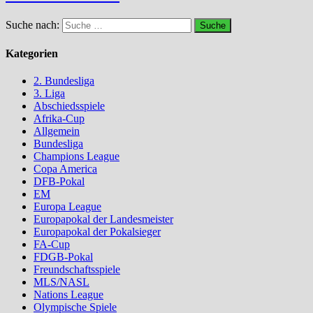
Suche nach:
Kategorien
2. Bundesliga
3. Liga
Abschiedsspiele
Afrika-Cup
Allgemein
Bundesliga
Champions League
Copa America
DFB-Pokal
EM
Europa League
Europapokal der Landesmeister
Europapokal der Pokalsieger
FA-Cup
FDGB-Pokal
Freundschaftsspiele
MLS/NASL
Nations League
Olympische Spiele