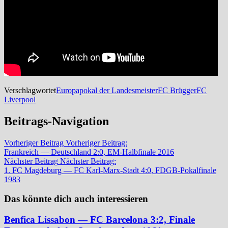
Verschlagwortet
Europapokal der Landesmeister
FC Brügger
FC
Liverpool
Beitrags-Navigation
Vorheriger Beitrag
Vorheriger Beitrag:
Frankreich — Deutschland 2:0, EM-Halbfinale 2016
Nächster Beitrag
Nächster Beitrag:
1. FC Magdeburg — FC Karl-Marx-Stadt 4:0, FDGB-Pokalfinale
1983
Das könnte dich auch interessieren
Benfica Lissabon — FC Barcelona 3:2, Finale