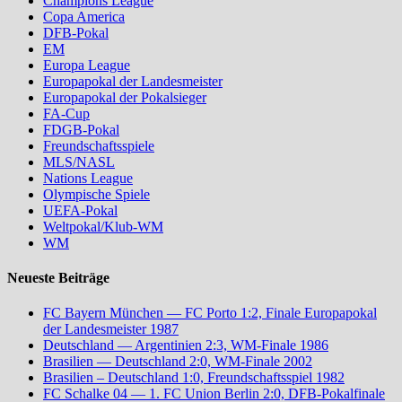
Champions League
Copa America
DFB-Pokal
EM
Europa League
Europapokal der Landesmeister
Europapokal der Pokalsieger
FA-Cup
FDGB-Pokal
Freundschaftsspiele
MLS/NASL
Nations League
Olympische Spiele
UEFA-Pokal
Weltpokal/Klub-WM
WM
Neueste Beiträge
FC Bayern München — FC Porto 1:2, Finale Europapokal
der Landesmeister 1987
Deutschland — Argentinien 2:3, WM-Finale 1986
Brasilien — Deutschland 2:0, WM-Finale 2002
Brasilien – Deutschland 1:0, Freundschaftsspiel 1982
FC Schalke 04 — 1. FC Union Berlin 2:0, DFB-Pokalfinale