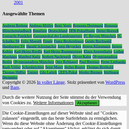
2001
Ausgewählte Themen
Andreas Brehme
Andreas Möller
Berti Vogts
Borussia Dortmund
Borussia
Mönchengladbach
Brasilien
Deutschland
DFB-Pokalfinale
Dieter Hoeneß
Eintracht Frankfurt
Europapokal der Landesmeister
FC Bayern München
FC
Schalke 04
Felix Magath
Finale
Franz Beckenbauer
Guido Buchwald
Hamburger SV
Harald Schumacher
Jupp Heynckes
Jürgen Klinsmann
Jürgen
Kohler
Karl-Heinz Riedle
Karl-Heinz Rummenigge
Klaus Augenthaler
Lothar
Matthäus
Manfred Kaltz
Norbert Nachtweih
Oliver Kahn
Olympiastadion
Berlin
Olympiastadion München
Otto Rehhagel
Paul Breitner
Pierre Littbarski
Rudi Völler
Schiedsrichter
Sepp Maier
Stefan Reuter
Thomas Berthold
Thomas Häßler
Trainer
Udo Lattek
UEFA-Pokal
Werder Bremen
Wolfgang
Dremmler
Copyright © 2026
In voller Länge
. Stolz präsentiert von
WordPress
und
Bam
.
Durch die weitere Nutzung der Seite stimmst du der Verwendung
von Cookies zu.
Weitere Informationen
Akzeptieren
Die Cookie-Einstellungen auf dieser Website sind auf "Cookies
zulassen" eingestellt, um das beste Surferlebnis zu ermöglichen.
Wenn du diese Website ohne Änderung der Cookie-Einstellungen
verwendest oder auf "Akzeptieren" klickst, erklärst du sich damit