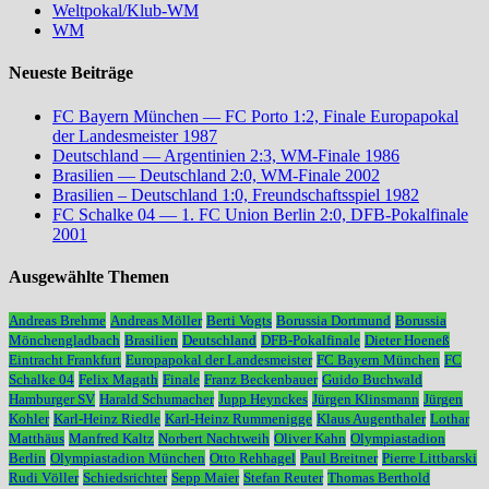
Weltpokal/Klub-WM
WM
Neueste Beiträge
FC Bayern München — FC Porto 1:2, Finale Europapokal
der Landesmeister 1987
Deutschland — Argentinien 2:3, WM-Finale 1986
Brasilien — Deutschland 2:0, WM-Finale 2002
Brasilien – Deutschland 1:0, Freundschaftsspiel 1982
FC Schalke 04 — 1. FC Union Berlin 2:0, DFB-Pokalfinale
2001
Ausgewählte Themen
Andreas Brehme
Andreas Möller
Berti Vogts
Borussia Dortmund
Borussia
Mönchengladbach
Brasilien
Deutschland
DFB-Pokalfinale
Dieter Hoeneß
Eintracht Frankfurt
Europapokal der Landesmeister
FC Bayern München
FC
Schalke 04
Felix Magath
Finale
Franz Beckenbauer
Guido Buchwald
Hamburger SV
Harald Schumacher
Jupp Heynckes
Jürgen Klinsmann
Jürgen
Kohler
Karl-Heinz Riedle
Karl-Heinz Rummenigge
Klaus Augenthaler
Lothar
Matthäus
Manfred Kaltz
Norbert Nachtweih
Oliver Kahn
Olympiastadion
Berlin
Olympiastadion München
Otto Rehhagel
Paul Breitner
Pierre Littbarski
Rudi Völler
Schiedsrichter
Sepp Maier
Stefan Reuter
Thomas Berthold