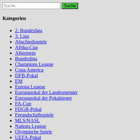
Suche
nach:
Kategorien
2. Bundesliga
3. Liga
Abschiedsspiele
Afrika-Cup
Allgemein
Bundesliga
Champions League
Copa America
DFB-Pokal
EM
Europa League
Europapokal der Landesmeister
Europapokal der Pokalsieger
FA-Cup
FDGB-Pokal
Freundschaftsspiele
MLS/NASL
Nations League
Olympische Spiele
UEFA-Pokal