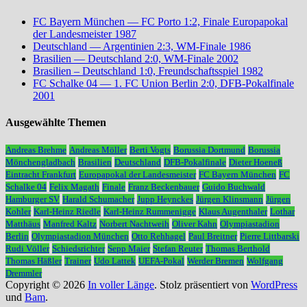
FC Bayern München — FC Porto 1:2, Finale Europapokal
der Landesmeister 1987
Deutschland — Argentinien 2:3, WM-Finale 1986
Brasilien — Deutschland 2:0, WM-Finale 2002
Brasilien – Deutschland 1:0, Freundschaftsspiel 1982
FC Schalke 04 — 1. FC Union Berlin 2:0, DFB-Pokalfinale
2001
Ausgewählte Themen
Andreas Brehme
Andreas Möller
Berti Vogts
Borussia Dortmund
Borussia
Mönchengladbach
Brasilien
Deutschland
DFB-Pokalfinale
Dieter Hoeneß
Eintracht Frankfurt
Europapokal der Landesmeister
FC Bayern München
FC
Schalke 04
Felix Magath
Finale
Franz Beckenbauer
Guido Buchwald
Hamburger SV
Harald Schumacher
Jupp Heynckes
Jürgen Klinsmann
Jürgen
Kohler
Karl-Heinz Riedle
Karl-Heinz Rummenigge
Klaus Augenthaler
Lothar
Matthäus
Manfred Kaltz
Norbert Nachtweih
Oliver Kahn
Olympiastadion
Berlin
Olympiastadion München
Otto Rehhagel
Paul Breitner
Pierre Littbarski
Rudi Völler
Schiedsrichter
Sepp Maier
Stefan Reuter
Thomas Berthold
Thomas Häßler
Trainer
Udo Lattek
UEFA-Pokal
Werder Bremen
Wolfgang
Dremmler
Copyright © 2026
In voller Länge
. Stolz präsentiert von
WordPress
und
Bam
.