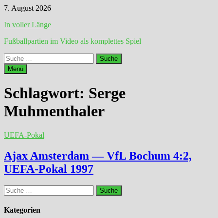
Zum
7. August 2026
Inhalt
In voller Länge
springen
Fußballpartien im Video als komplettes Spiel
Suche
nach:
Menü
Schlagwort:
Serge
Muhmenthaler
UEFA-Pokal
Ajax Amsterdam — VfL Bochum 4:2,
UEFA-Pokal 1997
Suche
nach:
Kategorien