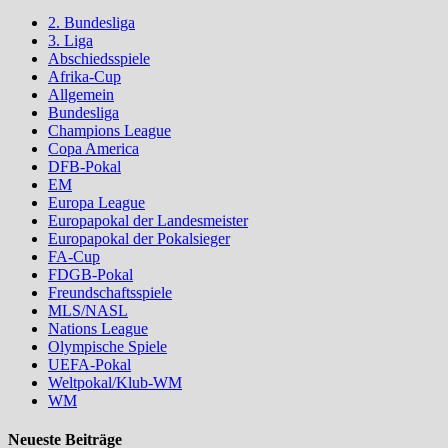
2. Bundesliga
3. Liga
Abschiedsspiele
Afrika-Cup
Allgemein
Bundesliga
Champions League
Copa America
DFB-Pokal
EM
Europa League
Europapokal der Landesmeister
Europapokal der Pokalsieger
FA-Cup
FDGB-Pokal
Freundschaftsspiele
MLS/NASL
Nations League
Olympische Spiele
UEFA-Pokal
Weltpokal/Klub-WM
WM
Neueste Beiträge