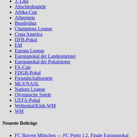
3. Liga
Abschiedsspiele
Afrika-Cup
Allgemein
Bundesliga
Champions League
Copa America
DFB-Pokal
EM
Europa League
Europapokal der Landesmeister
Europapokal der Pokalsieger
FA-Cup
FDGB-Pokal
Freundschaftsspiele
MLS/NASL
Nations League
Olympische Spiele
UEFA-Pokal
Weltpokal/Klub-WM
WM
Neueste Beiträge
FC Bayern München — FC Porto 1:2, Finale Europapokal