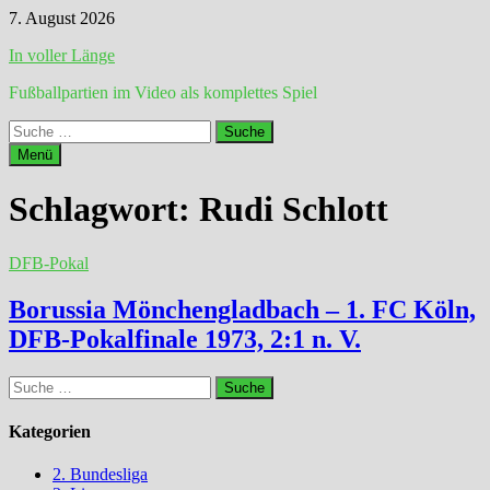
Zum
7. August 2026
Inhalt
In voller Länge
springen
Fußballpartien im Video als komplettes Spiel
Suche
nach:
Menü
Schlagwort:
Rudi Schlott
DFB-Pokal
Borussia Mönchengladbach – 1. FC Köln,
DFB-Pokalfinale 1973, 2:1 n. V.
Suche
nach:
Kategorien
2. Bundesliga