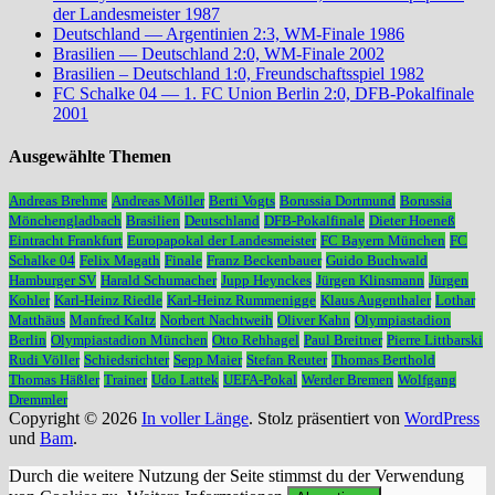
der Landesmeister 1987
Deutschland — Argentinien 2:3, WM-Finale 1986
Brasilien — Deutschland 2:0, WM-Finale 2002
Brasilien – Deutschland 1:0, Freundschaftsspiel 1982
FC Schalke 04 — 1. FC Union Berlin 2:0, DFB-Pokalfinale
2001
Ausgewählte Themen
Andreas Brehme
Andreas Möller
Berti Vogts
Borussia Dortmund
Borussia
Mönchengladbach
Brasilien
Deutschland
DFB-Pokalfinale
Dieter Hoeneß
Eintracht Frankfurt
Europapokal der Landesmeister
FC Bayern München
FC
Schalke 04
Felix Magath
Finale
Franz Beckenbauer
Guido Buchwald
Hamburger SV
Harald Schumacher
Jupp Heynckes
Jürgen Klinsmann
Jürgen
Kohler
Karl-Heinz Riedle
Karl-Heinz Rummenigge
Klaus Augenthaler
Lothar
Matthäus
Manfred Kaltz
Norbert Nachtweih
Oliver Kahn
Olympiastadion
Berlin
Olympiastadion München
Otto Rehhagel
Paul Breitner
Pierre Littbarski
Rudi Völler
Schiedsrichter
Sepp Maier
Stefan Reuter
Thomas Berthold
Thomas Häßler
Trainer
Udo Lattek
UEFA-Pokal
Werder Bremen
Wolfgang
Dremmler
Copyright © 2026
In voller Länge
. Stolz präsentiert von
WordPress
und
Bam
.
Durch die weitere Nutzung der Seite stimmst du der Verwendung