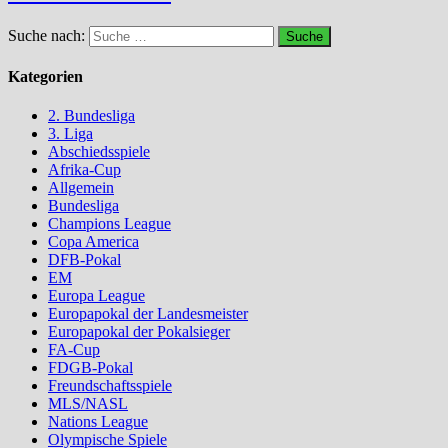
Suche nach:
Kategorien
2. Bundesliga
3. Liga
Abschiedsspiele
Afrika-Cup
Allgemein
Bundesliga
Champions League
Copa America
DFB-Pokal
EM
Europa League
Europapokal der Landesmeister
Europapokal der Pokalsieger
FA-Cup
FDGB-Pokal
Freundschaftsspiele
MLS/NASL
Nations League
Olympische Spiele