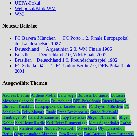
UEFA-Pokal
Weltpokal/Klub-WM
WM
Neueste Beiträge
FC Bayern München — FC Porto 1:2, Finale Europapokal
der Landesmeister 1987
Deutschland — Argentinien 2:3, WM-Finale 1986
Brasilien — Deutschland 2:0, WM-Finale 2002
Brasilien – Deutschland 1:0, Freundschaftsspiel 1982
FC Schalke 04 — 1. FC Union Berlin 2:0, DFB-Pokalfinale
2001
Ausgewählte Themen
Andreas Brehme
Andreas Möller
Berti Vogts
Borussia Dortmund
Borussia
Mönchengladbach
Brasilien
Deutschland
DFB-Pokalfinale
Dieter Hoeneß
Eintracht Frankfurt
Europapokal der Landesmeister
FC Bayern München
FC
Schalke 04
Felix Magath
Finale
Franz Beckenbauer
Guido Buchwald
Hamburger SV
Harald Schumacher
Jupp Heynckes
Jürgen Klinsmann
Jürgen
Kohler
Karl-Heinz Riedle
Karl-Heinz Rummenigge
Klaus Augenthaler
Lothar
Matthäus
Manfred Kaltz
Norbert Nachtweih
Oliver Kahn
Olympiastadion
Berlin
Olympiastadion München
Otto Rehhagel
Paul Breitner
Pierre Littbarski