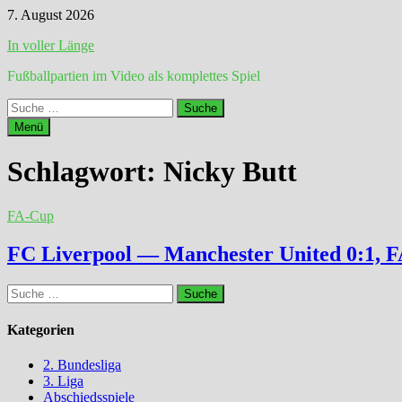
Zum
7. August 2026
Inhalt
In voller Länge
springen
Fußballpartien im Video als komplettes Spiel
Suche
nach:
Menü
Schlagwort:
Nicky Butt
FA-Cup
FC Liverpool — Manchester United 0:1, F
Suche
nach:
Kategorien
2. Bundesliga
3. Liga
Abschiedsspiele