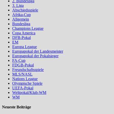
2. Bundesliga
3. Liga
Abschiedsspiele
Afrika-Cup
Allgemein
Bundesliga
Champions League
Copa America
DFB-Pokal
EM
Europa League
Europapokal der Landesmeister
Europapokal der Pokalsieger
FA-Cup
FDGB-Pokal
Freundschaftsspiele
MLS/NASL
Nations League
Olympische Spiele
UEFA-Pokal
Weltpokal/Klub-WM
WM
Neueste Beiträge