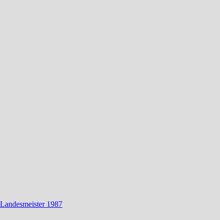
 Landesmeister 1987