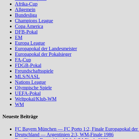
Afrika-Cup
Allgemein
Bundesliga
Champions League
Copa America
DFB-Pokal
EM
Europa League
Europapokal der Landesmeister
Europapokal der Pokalsieger
FA-Cup
FDGB-Pokal
Freundschaftsspiele
MLS/NASL
Nations League
Olympische Spiele
UEFA-Pokal
Weltpokal/Klub-WM
WM
Neueste Beiträge
FC Bayern München — FC Porto 1:2, Finale Europapokal der
Deutschland — Argentinien 2:3, WM-Finale 1986