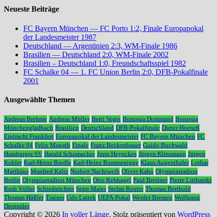
Neueste Beiträge
FC Bayern München — FC Porto 1:2, Finale Europapokal
der Landesmeister 1987
Deutschland — Argentinien 2:3, WM-Finale 1986
Brasilien — Deutschland 2:0, WM-Finale 2002
Brasilien – Deutschland 1:0, Freundschaftsspiel 1982
FC Schalke 04 — 1. FC Union Berlin 2:0, DFB-Pokalfinale
2001
Ausgewählte Themen
Andreas Brehme
Andreas Möller
Berti Vogts
Borussia Dortmund
Borussia
Mönchengladbach
Brasilien
Deutschland
DFB-Pokalfinale
Dieter Hoeneß
Eintracht Frankfurt
Europapokal der Landesmeister
FC Bayern München
FC
Schalke 04
Felix Magath
Finale
Franz Beckenbauer
Guido Buchwald
Hamburger SV
Harald Schumacher
Jupp Heynckes
Jürgen Klinsmann
Jürgen
Kohler
Karl-Heinz Riedle
Karl-Heinz Rummenigge
Klaus Augenthaler
Lothar
Matthäus
Manfred Kaltz
Norbert Nachtweih
Oliver Kahn
Olympiastadion
Berlin
Olympiastadion München
Otto Rehhagel
Paul Breitner
Pierre Littbarski
Rudi Völler
Schiedsrichter
Sepp Maier
Stefan Reuter
Thomas Berthold
Thomas Häßler
Trainer
Udo Lattek
UEFA-Pokal
Werder Bremen
Wolfgang
Dremmler
Copyright © 2026
In voller Länge
. Stolz präsentiert von
WordPress