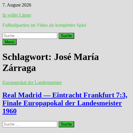
Zum
7. August 2026
Inhalt
In voller Länge
springen
Fußballpartien im Video als komplettes Spiel
Suche
nach:
Menü
Schlagwort:
José María
Zárraga
Europapokal der Landesmeister
Real Madrid — Eintracht Frankfurt 7:3,
Finale Europapokal der Landesmeister
1960
Suche
nach: