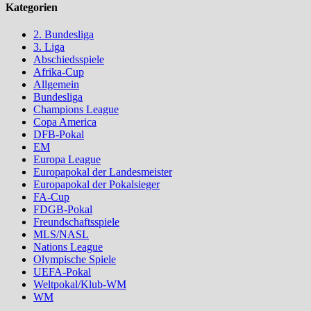
Kategorien
2. Bundesliga
3. Liga
Abschiedsspiele
Afrika-Cup
Allgemein
Bundesliga
Champions League
Copa America
DFB-Pokal
EM
Europa League
Europapokal der Landesmeister
Europapokal der Pokalsieger
FA-Cup
FDGB-Pokal
Freundschaftsspiele
MLS/NASL
Nations League
Olympische Spiele
UEFA-Pokal
Weltpokal/Klub-WM
WM