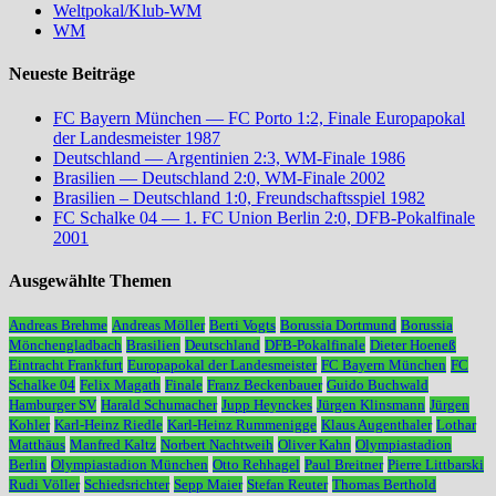
Weltpokal/Klub-WM
WM
Neueste Beiträge
FC Bayern München — FC Porto 1:2, Finale Europapokal
der Landesmeister 1987
Deutschland — Argentinien 2:3, WM-Finale 1986
Brasilien — Deutschland 2:0, WM-Finale 2002
Brasilien – Deutschland 1:0, Freundschaftsspiel 1982
FC Schalke 04 — 1. FC Union Berlin 2:0, DFB-Pokalfinale
2001
Ausgewählte Themen
Andreas Brehme
Andreas Möller
Berti Vogts
Borussia Dortmund
Borussia
Mönchengladbach
Brasilien
Deutschland
DFB-Pokalfinale
Dieter Hoeneß
Eintracht Frankfurt
Europapokal der Landesmeister
FC Bayern München
FC
Schalke 04
Felix Magath
Finale
Franz Beckenbauer
Guido Buchwald
Hamburger SV
Harald Schumacher
Jupp Heynckes
Jürgen Klinsmann
Jürgen
Kohler
Karl-Heinz Riedle
Karl-Heinz Rummenigge
Klaus Augenthaler
Lothar
Matthäus
Manfred Kaltz
Norbert Nachtweih
Oliver Kahn
Olympiastadion
Berlin
Olympiastadion München
Otto Rehhagel
Paul Breitner
Pierre Littbarski
Rudi Völler
Schiedsrichter
Sepp Maier
Stefan Reuter
Thomas Berthold