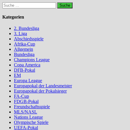
Suche
nach:
Kategorien
2. Bundesliga
3. Liga
Abschiedsspiele
Afrika-Cup
Allgemein
Bundesliga
Champions League
Copa America
DFB-Pokal
EM
Europa League
Europapokal der Landesmeister
Europapokal der Pokalsieger
FA-Cup
FDGB-Pokal
Freundschaftsspiele
MLS/NASL
Nations League
Olympische Spiele
UEFA-Pokal