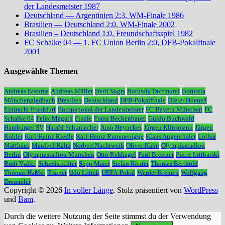
der Landesmeister 1987
Deutschland — Argentinien 2:3, WM-Finale 1986
Brasilien — Deutschland 2:0, WM-Finale 2002
Brasilien – Deutschland 1:0, Freundschaftsspiel 1982
FC Schalke 04 — 1. FC Union Berlin 2:0, DFB-Pokalfinale
2001
Ausgewählte Themen
Andreas Brehme
Andreas Möller
Berti Vogts
Borussia Dortmund
Borussia
Mönchengladbach
Brasilien
Deutschland
DFB-Pokalfinale
Dieter Hoeneß
Eintracht Frankfurt
Europapokal der Landesmeister
FC Bayern München
FC
Schalke 04
Felix Magath
Finale
Franz Beckenbauer
Guido Buchwald
Hamburger SV
Harald Schumacher
Jupp Heynckes
Jürgen Klinsmann
Jürgen
Kohler
Karl-Heinz Riedle
Karl-Heinz Rummenigge
Klaus Augenthaler
Lothar
Matthäus
Manfred Kaltz
Norbert Nachtweih
Oliver Kahn
Olympiastadion
Berlin
Olympiastadion München
Otto Rehhagel
Paul Breitner
Pierre Littbarski
Rudi Völler
Schiedsrichter
Sepp Maier
Stefan Reuter
Thomas Berthold
Thomas Häßler
Trainer
Udo Lattek
UEFA-Pokal
Werder Bremen
Wolfgang
Dremmler
Copyright © 2026
In voller Länge
. Stolz präsentiert von
WordPress
und
Bam
.
Durch die weitere Nutzung der Seite stimmst du der Verwendung