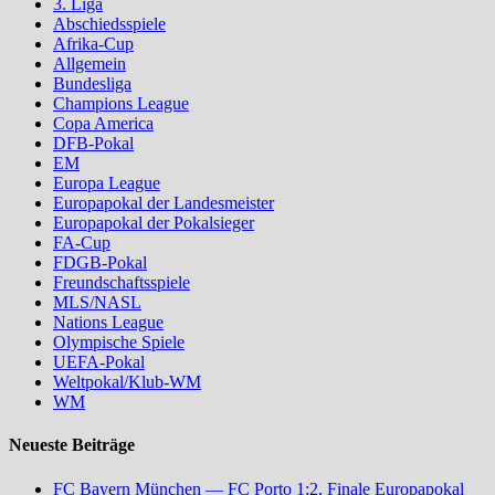
3. Liga
Abschiedsspiele
Afrika-Cup
Allgemein
Bundesliga
Champions League
Copa America
DFB-Pokal
EM
Europa League
Europapokal der Landesmeister
Europapokal der Pokalsieger
FA-Cup
FDGB-Pokal
Freundschaftsspiele
MLS/NASL
Nations League
Olympische Spiele
UEFA-Pokal
Weltpokal/Klub-WM
WM
Neueste Beiträge
FC Bayern München — FC Porto 1:2, Finale Europapokal