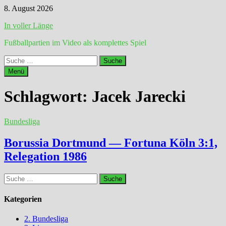
Zum
8. August 2026
Inhalt
In voller Länge
springen
Fußballpartien im Video als komplettes Spiel
Suche
nach:
Menü
Schlagwort:
Jacek Jarecki
Bundesliga
Borussia Dortmund — Fortuna Köln 3:1,
Relegation 1986
Suche
nach:
Kategorien
2. Bundesliga