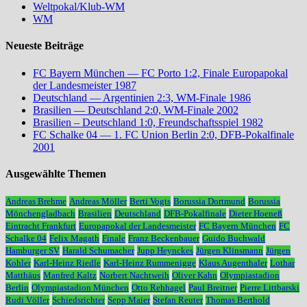
Weltpokal/Klub-WM
WM
Neueste Beiträge
FC Bayern München — FC Porto 1:2, Finale Europapokal
der Landesmeister 1987
Deutschland — Argentinien 2:3, WM-Finale 1986
Brasilien — Deutschland 2:0, WM-Finale 2002
Brasilien – Deutschland 1:0, Freundschaftsspiel 1982
FC Schalke 04 — 1. FC Union Berlin 2:0, DFB-Pokalfinale
2001
Ausgewählte Themen
Andreas Brehme
Andreas Möller
Berti Vogts
Borussia Dortmund
Borussia
Mönchengladbach
Brasilien
Deutschland
DFB-Pokalfinale
Dieter Hoeneß
Eintracht Frankfurt
Europapokal der Landesmeister
FC Bayern München
FC
Schalke 04
Felix Magath
Finale
Franz Beckenbauer
Guido Buchwald
Hamburger SV
Harald Schumacher
Jupp Heynckes
Jürgen Klinsmann
Jürgen
Kohler
Karl-Heinz Riedle
Karl-Heinz Rummenigge
Klaus Augenthaler
Lothar
Matthäus
Manfred Kaltz
Norbert Nachtweih
Oliver Kahn
Olympiastadion
Berlin
Olympiastadion München
Otto Rehhagel
Paul Breitner
Pierre Littbarski
Rudi Völler
Schiedsrichter
Sepp Maier
Stefan Reuter
Thomas Berthold