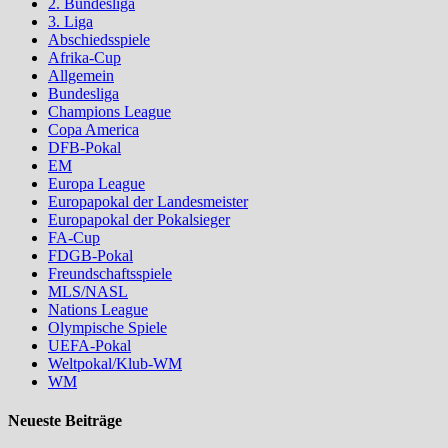
2. Bundesliga
3. Liga
Abschiedsspiele
Afrika-Cup
Allgemein
Bundesliga
Champions League
Copa America
DFB-Pokal
EM
Europa League
Europapokal der Landesmeister
Europapokal der Pokalsieger
FA-Cup
FDGB-Pokal
Freundschaftsspiele
MLS/NASL
Nations League
Olympische Spiele
UEFA-Pokal
Weltpokal/Klub-WM
WM
Neueste Beiträge