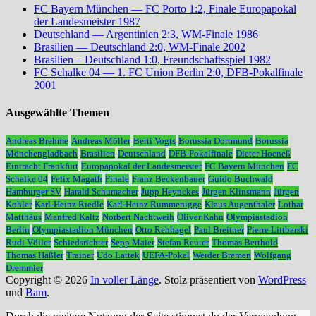
FC Bayern München — FC Porto 1:2, Finale Europapokal
der Landesmeister 1987
Deutschland — Argentinien 2:3, WM-Finale 1986
Brasilien — Deutschland 2:0, WM-Finale 2002
Brasilien – Deutschland 1:0, Freundschaftsspiel 1982
FC Schalke 04 — 1. FC Union Berlin 2:0, DFB-Pokalfinale
2001
Ausgewählte Themen
Andreas Brehme
Andreas Möller
Berti Vogts
Borussia Dortmund
Borussia
Mönchengladbach
Brasilien
Deutschland
DFB-Pokalfinale
Dieter Hoeneß
Eintracht Frankfurt
Europapokal der Landesmeister
FC Bayern München
FC
Schalke 04
Felix Magath
Finale
Franz Beckenbauer
Guido Buchwald
Hamburger SV
Harald Schumacher
Jupp Heynckes
Jürgen Klinsmann
Jürgen
Kohler
Karl-Heinz Riedle
Karl-Heinz Rummenigge
Klaus Augenthaler
Lothar
Matthäus
Manfred Kaltz
Norbert Nachtweih
Oliver Kahn
Olympiastadion
Berlin
Olympiastadion München
Otto Rehhagel
Paul Breitner
Pierre Littbarski
Rudi Völler
Schiedsrichter
Sepp Maier
Stefan Reuter
Thomas Berthold
Thomas Häßler
Trainer
Udo Lattek
UEFA-Pokal
Werder Bremen
Wolfgang
Dremmler
Copyright © 2026
In voller Länge
. Stolz präsentiert von
WordPress
und
Bam
.