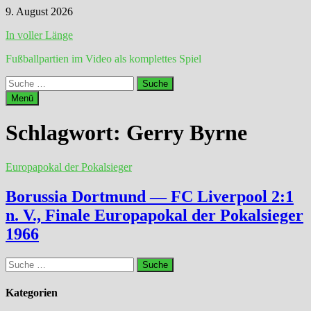
Zum
9. August 2026
Inhalt
In voller Länge
springen
Fußballpartien im Video als komplettes Spiel
Suche
nach:
Menü
Schlagwort:
Gerry Byrne
Europapokal der Pokalsieger
Borussia Dortmund — FC Liverpool 2:1
n. V., Finale Europapokal der Pokalsieger
1966
Suche
nach:
Kategorien