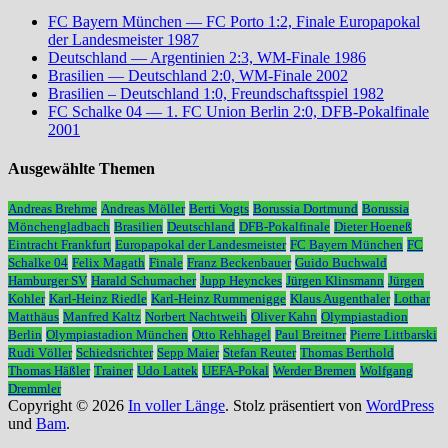
FC Bayern München — FC Porto 1:2, Finale Europapokal
der Landesmeister 1987
Deutschland — Argentinien 2:3, WM-Finale 1986
Brasilien — Deutschland 2:0, WM-Finale 2002
Brasilien – Deutschland 1:0, Freundschaftsspiel 1982
FC Schalke 04 — 1. FC Union Berlin 2:0, DFB-Pokalfinale
2001
Ausgewählte Themen
Andreas Brehme
Andreas Möller
Berti Vogts
Borussia Dortmund
Borussia
Mönchengladbach
Brasilien
Deutschland
DFB-Pokalfinale
Dieter Hoeneß
Eintracht Frankfurt
Europapokal der Landesmeister
FC Bayern München
FC
Schalke 04
Felix Magath
Finale
Franz Beckenbauer
Guido Buchwald
Hamburger SV
Harald Schumacher
Jupp Heynckes
Jürgen Klinsmann
Jürgen
Kohler
Karl-Heinz Riedle
Karl-Heinz Rummenigge
Klaus Augenthaler
Lothar
Matthäus
Manfred Kaltz
Norbert Nachtweih
Oliver Kahn
Olympiastadion
Berlin
Olympiastadion München
Otto Rehhagel
Paul Breitner
Pierre Littbarski
Rudi Völler
Schiedsrichter
Sepp Maier
Stefan Reuter
Thomas Berthold
Thomas Häßler
Trainer
Udo Lattek
UEFA-Pokal
Werder Bremen
Wolfgang
Dremmler
Copyright © 2026
In voller Länge
. Stolz präsentiert von
WordPress
und
Bam
.