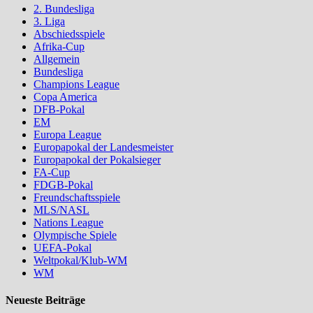
2. Bundesliga
3. Liga
Abschiedsspiele
Afrika-Cup
Allgemein
Bundesliga
Champions League
Copa America
DFB-Pokal
EM
Europa League
Europapokal der Landesmeister
Europapokal der Pokalsieger
FA-Cup
FDGB-Pokal
Freundschaftsspiele
MLS/NASL
Nations League
Olympische Spiele
UEFA-Pokal
Weltpokal/Klub-WM
WM
Neueste Beiträge