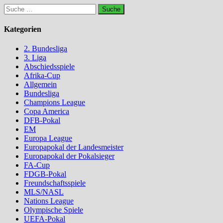
Suche
nach:
Kategorien
2. Bundesliga
3. Liga
Abschiedsspiele
Afrika-Cup
Allgemein
Bundesliga
Champions League
Copa America
DFB-Pokal
EM
Europa League
Europapokal der Landesmeister
Europapokal der Pokalsieger
FA-Cup
FDGB-Pokal
Freundschaftsspiele
MLS/NASL
Nations League
Olympische Spiele
UEFA-Pokal