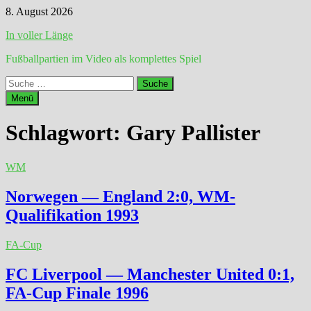
Zum
8. August 2026
Inhalt
In voller Länge
springen
Fußballpartien im Video als komplettes Spiel
Suche
nach:
Menü
Schlagwort:
Gary Pallister
WM
Norwegen — England 2:0, WM-
Qualifikation 1993
FA-Cup
FC Liverpool — Manchester United 0:1,
FA-Cup Finale 1996