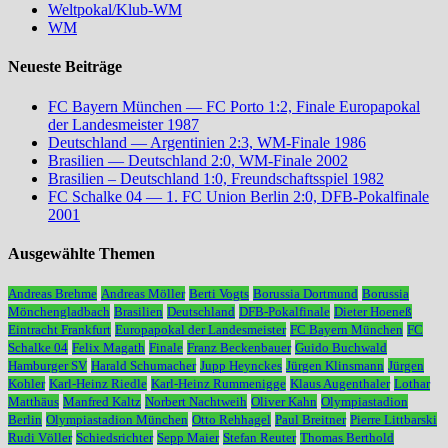
Weltpokal/Klub-WM
WM
Neueste Beiträge
FC Bayern München — FC Porto 1:2, Finale Europapokal
der Landesmeister 1987
Deutschland — Argentinien 2:3, WM-Finale 1986
Brasilien — Deutschland 2:0, WM-Finale 2002
Brasilien – Deutschland 1:0, Freundschaftsspiel 1982
FC Schalke 04 — 1. FC Union Berlin 2:0, DFB-Pokalfinale
2001
Ausgewählte Themen
Andreas Brehme
Andreas Möller
Berti Vogts
Borussia Dortmund
Borussia
Mönchengladbach
Brasilien
Deutschland
DFB-Pokalfinale
Dieter Hoeneß
Eintracht Frankfurt
Europapokal der Landesmeister
FC Bayern München
FC
Schalke 04
Felix Magath
Finale
Franz Beckenbauer
Guido Buchwald
Hamburger SV
Harald Schumacher
Jupp Heynckes
Jürgen Klinsmann
Jürgen
Kohler
Karl-Heinz Riedle
Karl-Heinz Rummenigge
Klaus Augenthaler
Lothar
Matthäus
Manfred Kaltz
Norbert Nachtweih
Oliver Kahn
Olympiastadion
Berlin
Olympiastadion München
Otto Rehhagel
Paul Breitner
Pierre Littbarski
Rudi Völler
Schiedsrichter
Sepp Maier
Stefan Reuter
Thomas Berthold