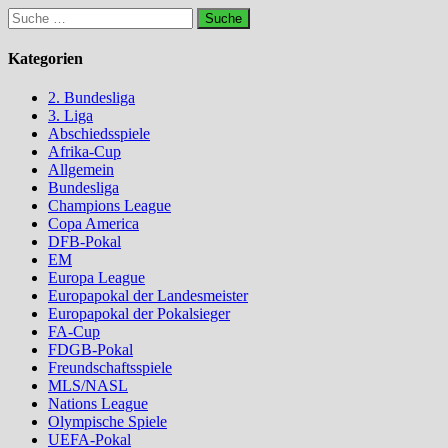
Suche
nach:
Kategorien
2. Bundesliga
3. Liga
Abschiedsspiele
Afrika-Cup
Allgemein
Bundesliga
Champions League
Copa America
DFB-Pokal
EM
Europa League
Europapokal der Landesmeister
Europapokal der Pokalsieger
FA-Cup
FDGB-Pokal
Freundschaftsspiele
MLS/NASL
Nations League
Olympische Spiele
UEFA-Pokal