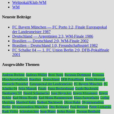
Weltpokal/Klub-WM
WM
Neueste Beiträge
FC Bayern München — FC Porto 1:2, Finale Europapokal
der Landesmeister 1987
Deutschland — Argentinien 2:3, WM-Finale 1986
Brasilien — Deutschland 2:0, WM-Finale 2002
Brasilien – Deutschland 1:0, Freundschaftsspiel 1982
FC Schalke 04 — 1. FC Union Berlin 2:0, DFB-Pokalfinale
2001
Ausgewählte Themen
Andreas Brehme
Andreas Möller
Berti Vogts
Borussia Dortmund
Borussia
Mönchengladbach
Brasilien
Deutschland
DFB-Pokalfinale
Dieter Hoeneß
Eintracht Frankfurt
Europapokal der Landesmeister
FC Bayern München
FC
Schalke 04
Felix Magath
Finale
Franz Beckenbauer
Guido Buchwald
Hamburger SV
Harald Schumacher
Jupp Heynckes
Jürgen Klinsmann
Jürgen
Kohler
Karl-Heinz Riedle
Karl-Heinz Rummenigge
Klaus Augenthaler
Lothar
Matthäus
Manfred Kaltz
Norbert Nachtweih
Oliver Kahn
Olympiastadion
Berlin
Olympiastadion München
Otto Rehhagel
Paul Breitner
Pierre Littbarski
Rudi Völler
Schiedsrichter
Sepp Maier
Stefan Reuter
Thomas Berthold