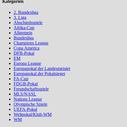
Kategorien
2. Bundesliga
3. Liga
Abschiedsspiele
Afrika-Cup
Allgemein
Bundesliga
Champions League
Copa America
DFB-Pokal
EM
Europa League
Europapokal der Landesmeister
Europapokal der Pokalsieger
FA-Cup
FDGB-Pokal
Freundschaftsspiele
MLS/NASL
Nations League
Olympische Spiele
UEFA-Pokal
Weltpokal/Klub-WM
WM