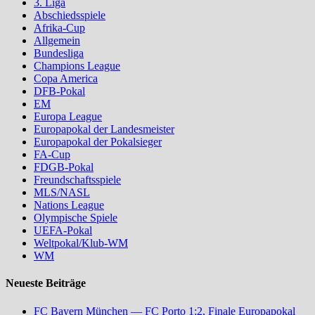
3. Liga
Abschiedsspiele
Afrika-Cup
Allgemein
Bundesliga
Champions League
Copa America
DFB-Pokal
EM
Europa League
Europapokal der Landesmeister
Europapokal der Pokalsieger
FA-Cup
FDGB-Pokal
Freundschaftsspiele
MLS/NASL
Nations League
Olympische Spiele
UEFA-Pokal
Weltpokal/Klub-WM
WM
Neueste Beiträge
FC Bayern München — FC Porto 1:2, Finale Europapokal