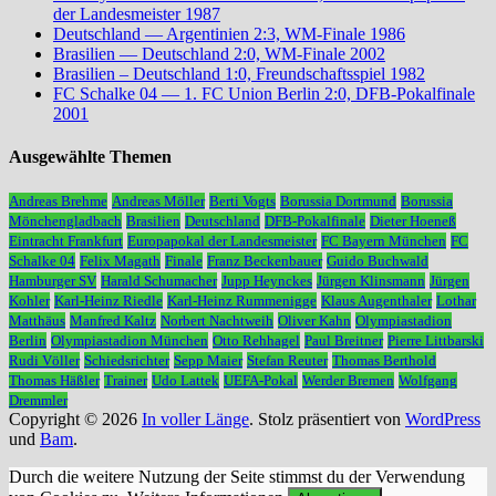
der Landesmeister 1987
Deutschland — Argentinien 2:3, WM-Finale 1986
Brasilien — Deutschland 2:0, WM-Finale 2002
Brasilien – Deutschland 1:0, Freundschaftsspiel 1982
FC Schalke 04 — 1. FC Union Berlin 2:0, DFB-Pokalfinale
2001
Ausgewählte Themen
Andreas Brehme
Andreas Möller
Berti Vogts
Borussia Dortmund
Borussia
Mönchengladbach
Brasilien
Deutschland
DFB-Pokalfinale
Dieter Hoeneß
Eintracht Frankfurt
Europapokal der Landesmeister
FC Bayern München
FC
Schalke 04
Felix Magath
Finale
Franz Beckenbauer
Guido Buchwald
Hamburger SV
Harald Schumacher
Jupp Heynckes
Jürgen Klinsmann
Jürgen
Kohler
Karl-Heinz Riedle
Karl-Heinz Rummenigge
Klaus Augenthaler
Lothar
Matthäus
Manfred Kaltz
Norbert Nachtweih
Oliver Kahn
Olympiastadion
Berlin
Olympiastadion München
Otto Rehhagel
Paul Breitner
Pierre Littbarski
Rudi Völler
Schiedsrichter
Sepp Maier
Stefan Reuter
Thomas Berthold
Thomas Häßler
Trainer
Udo Lattek
UEFA-Pokal
Werder Bremen
Wolfgang
Dremmler
Copyright © 2026
In voller Länge
. Stolz präsentiert von
WordPress
und
Bam
.
Durch die weitere Nutzung der Seite stimmst du der Verwendung