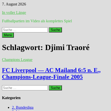
Zum
7. August 2026
Inhalt
In voller Länge
springen
Fußballpartien im Video als komplettes Spiel
Suche
nach:
Menü
Schlagwort:
Djimi Traoré
Champions League
FC Liverpool — AC Mailand 6:5 n. E.,
Champions-League-Finale 2005
Suche
nach:
Kategorien
2. Bundesliga