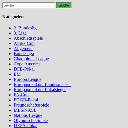
Suche
nach:
Kategorien
2. Bundesliga
3. Liga
Abschiedsspiele
Afrika-Cup
Allgemein
Bundesliga
Champions League
Copa America
DFB-Pokal
EM
Europa League
Europapokal der Landesmeister
Europapokal der Pokalsieger
FA-Cup
FDGB-Pokal
Freundschaftsspiele
MLS/NASL
Nations League
Olympische Spiele
UEFA-Pokal