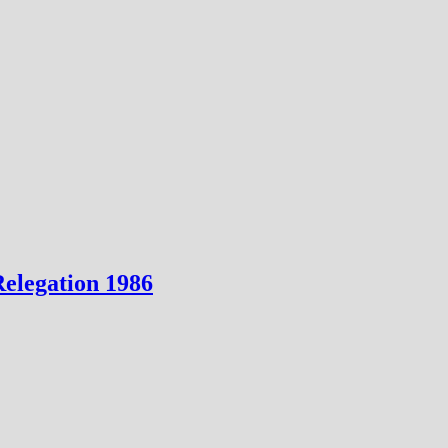
elegation 1986