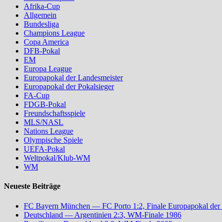
Afrika-Cup
Allgemein
Bundesliga
Champions League
Copa America
DFB-Pokal
EM
Europa League
Europapokal der Landesmeister
Europapokal der Pokalsieger
FA-Cup
FDGB-Pokal
Freundschaftsspiele
MLS/NASL
Nations League
Olympische Spiele
UEFA-Pokal
Weltpokal/Klub-WM
WM
Neueste Beiträge
FC Bayern München — FC Porto 1:2, Finale Europapokal der
Deutschland — Argentinien 2:3, WM-Finale 1986