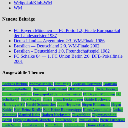
Weltpokal/Klub-WM
WM
Neueste Beiträge
FC Bayern München — FC Porto 1:2, Finale Europapokal
der Landesmeister 1987
Deutschland — Argentinien 2:3, WM-Finale 1986
Brasilien — Deutschland 2:0, WM-Finale 2002
Brasilien – Deutschland 1:0, Freundschaftsspiel 1982
FC Schalke 04 — 1. FC Union Berlin 2:0, DFB-Pokalfinale
2001
Ausgewählte Themen
Andreas Brehme
Andreas Möller
Berti Vogts
Borussia Dortmund
Borussia
Mönchengladbach
Brasilien
Deutschland
DFB-Pokalfinale
Dieter Hoeneß
Eintracht Frankfurt
Europapokal der Landesmeister
FC Bayern München
FC
Schalke 04
Felix Magath
Finale
Franz Beckenbauer
Guido Buchwald
Hamburger SV
Harald Schumacher
Jupp Heynckes
Jürgen Klinsmann
Jürgen
Kohler
Karl-Heinz Riedle
Karl-Heinz Rummenigge
Klaus Augenthaler
Lothar
Matthäus
Manfred Kaltz
Norbert Nachtweih
Oliver Kahn
Olympiastadion
Berlin
Olympiastadion München
Otto Rehhagel
Paul Breitner
Pierre Littbarski
Rudi Völler
Schiedsrichter
Sepp Maier
Stefan Reuter
Thomas Berthold