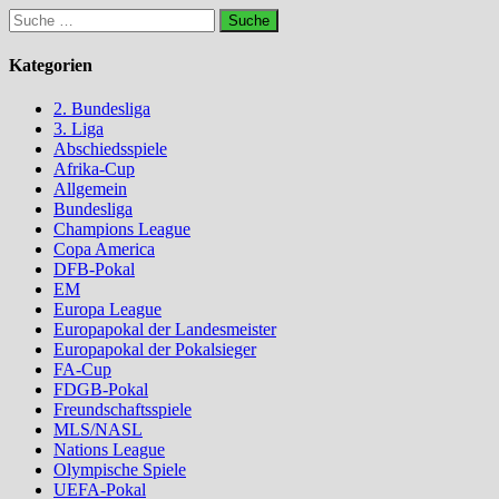
Suche
nach:
Kategorien
2. Bundesliga
3. Liga
Abschiedsspiele
Afrika-Cup
Allgemein
Bundesliga
Champions League
Copa America
DFB-Pokal
EM
Europa League
Europapokal der Landesmeister
Europapokal der Pokalsieger
FA-Cup
FDGB-Pokal
Freundschaftsspiele
MLS/NASL
Nations League
Olympische Spiele
UEFA-Pokal