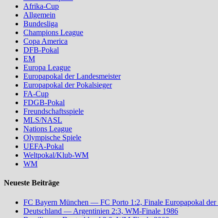
Afrika-Cup
Allgemein
Bundesliga
Champions League
Copa America
DFB-Pokal
EM
Europa League
Europapokal der Landesmeister
Europapokal der Pokalsieger
FA-Cup
FDGB-Pokal
Freundschaftsspiele
MLS/NASL
Nations League
Olympische Spiele
UEFA-Pokal
Weltpokal/Klub-WM
WM
Neueste Beiträge
FC Bayern München — FC Porto 1:2, Finale Europapokal der
Deutschland — Argentinien 2:3, WM-Finale 1986