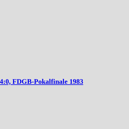
:0, FDGB-Pokalfinale 1983