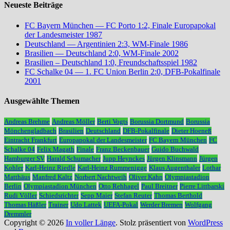
Neueste Beiträge
FC Bayern München — FC Porto 1:2, Finale Europapokal
der Landesmeister 1987
Deutschland — Argentinien 2:3, WM-Finale 1986
Brasilien — Deutschland 2:0, WM-Finale 2002
Brasilien – Deutschland 1:0, Freundschaftsspiel 1982
FC Schalke 04 — 1. FC Union Berlin 2:0, DFB-Pokalfinale
2001
Ausgewählte Themen
Andreas Brehme
Andreas Möller
Berti Vogts
Borussia Dortmund
Borussia
Mönchengladbach
Brasilien
Deutschland
DFB-Pokalfinale
Dieter Hoeneß
Eintracht Frankfurt
Europapokal der Landesmeister
FC Bayern München
FC
Schalke 04
Felix Magath
Finale
Franz Beckenbauer
Guido Buchwald
Hamburger SV
Harald Schumacher
Jupp Heynckes
Jürgen Klinsmann
Jürgen
Kohler
Karl-Heinz Riedle
Karl-Heinz Rummenigge
Klaus Augenthaler
Lothar
Matthäus
Manfred Kaltz
Norbert Nachtweih
Oliver Kahn
Olympiastadion
Berlin
Olympiastadion München
Otto Rehhagel
Paul Breitner
Pierre Littbarski
Rudi Völler
Schiedsrichter
Sepp Maier
Stefan Reuter
Thomas Berthold
Thomas Häßler
Trainer
Udo Lattek
UEFA-Pokal
Werder Bremen
Wolfgang
Dremmler
Copyright © 2026
In voller Länge
. Stolz präsentiert von
WordPress