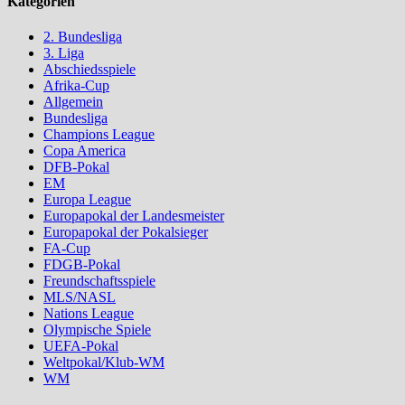
Kategorien
2. Bundesliga
3. Liga
Abschiedsspiele
Afrika-Cup
Allgemein
Bundesliga
Champions League
Copa America
DFB-Pokal
EM
Europa League
Europapokal der Landesmeister
Europapokal der Pokalsieger
FA-Cup
FDGB-Pokal
Freundschaftsspiele
MLS/NASL
Nations League
Olympische Spiele
UEFA-Pokal
Weltpokal/Klub-WM
WM