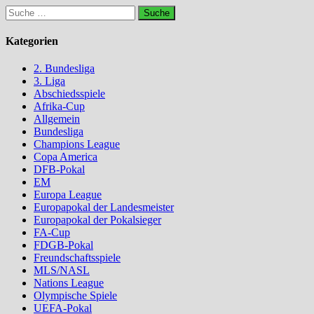
Suche
nach:
Kategorien
2. Bundesliga
3. Liga
Abschiedsspiele
Afrika-Cup
Allgemein
Bundesliga
Champions League
Copa America
DFB-Pokal
EM
Europa League
Europapokal der Landesmeister
Europapokal der Pokalsieger
FA-Cup
FDGB-Pokal
Freundschaftsspiele
MLS/NASL
Nations League
Olympische Spiele
UEFA-Pokal