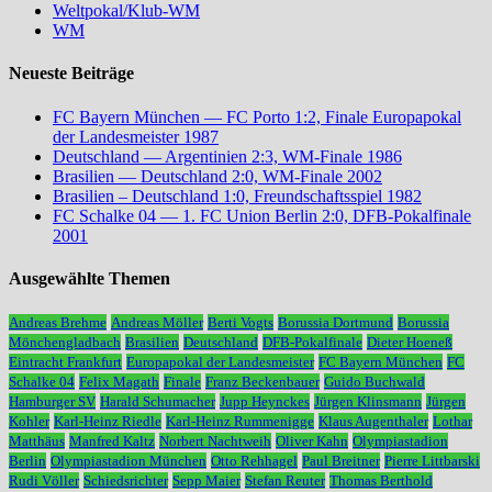
Weltpokal/Klub-WM
WM
Neueste Beiträge
FC Bayern München — FC Porto 1:2, Finale Europapokal
der Landesmeister 1987
Deutschland — Argentinien 2:3, WM-Finale 1986
Brasilien — Deutschland 2:0, WM-Finale 2002
Brasilien – Deutschland 1:0, Freundschaftsspiel 1982
FC Schalke 04 — 1. FC Union Berlin 2:0, DFB-Pokalfinale
2001
Ausgewählte Themen
Andreas Brehme
Andreas Möller
Berti Vogts
Borussia Dortmund
Borussia
Mönchengladbach
Brasilien
Deutschland
DFB-Pokalfinale
Dieter Hoeneß
Eintracht Frankfurt
Europapokal der Landesmeister
FC Bayern München
FC
Schalke 04
Felix Magath
Finale
Franz Beckenbauer
Guido Buchwald
Hamburger SV
Harald Schumacher
Jupp Heynckes
Jürgen Klinsmann
Jürgen
Kohler
Karl-Heinz Riedle
Karl-Heinz Rummenigge
Klaus Augenthaler
Lothar
Matthäus
Manfred Kaltz
Norbert Nachtweih
Oliver Kahn
Olympiastadion
Berlin
Olympiastadion München
Otto Rehhagel
Paul Breitner
Pierre Littbarski
Rudi Völler
Schiedsrichter
Sepp Maier
Stefan Reuter
Thomas Berthold