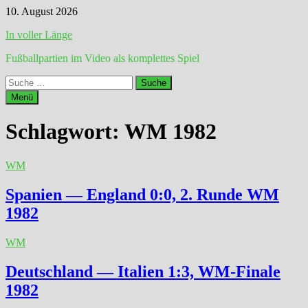
Zum
10. August 2026
Inhalt
In voller Länge
springen
Fußballpartien im Video als komplettes Spiel
Suche
nach:
Menü
Schlagwort:
WM 1982
WM
Spanien — England 0:0, 2. Runde WM
1982
WM
Deutschland — Italien 1:3, WM-Finale
1982