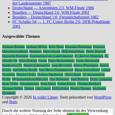
der Landesmeister 1987
Deutschland — Argentinien 2:3, WM-Finale 1986
Brasilien — Deutschland 2:0, WM-Finale 2002
Brasilien – Deutschland 1:0, Freundschaftsspiel 1982
FC Schalke 04 — 1. FC Union Berlin 2:0, DFB-Pokalfinale
2001
Ausgewählte Themen
Andreas Brehme
Andreas Möller
Berti Vogts
Borussia Dortmund
Borussia
Mönchengladbach
Brasilien
Deutschland
DFB-Pokalfinale
Dieter Hoeneß
Eintracht Frankfurt
Europapokal der Landesmeister
FC Bayern München
FC
Schalke 04
Felix Magath
Finale
Franz Beckenbauer
Guido Buchwald
Hamburger SV
Harald Schumacher
Jupp Heynckes
Jürgen Klinsmann
Jürgen
Kohler
Karl-Heinz Riedle
Karl-Heinz Rummenigge
Klaus Augenthaler
Lothar
Matthäus
Manfred Kaltz
Norbert Nachtweih
Oliver Kahn
Olympiastadion
Berlin
Olympiastadion München
Otto Rehhagel
Paul Breitner
Pierre Littbarski
Rudi Völler
Schiedsrichter
Sepp Maier
Stefan Reuter
Thomas Berthold
Thomas Häßler
Trainer
Udo Lattek
UEFA-Pokal
Werder Bremen
Wolfgang
Dremmler
Copyright © 2026
In voller Länge
. Stolz präsentiert von
WordPress
und
Bam
.
Durch die weitere Nutzung der Seite stimmst du der Verwendung