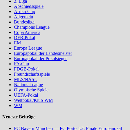
3. Liga
Abschiedsspiele
Afrika-Cup
Allgemein
Bundesliga
Champions League
Copa America
DFB-Pokal
EM
Europa League
Europapokal der Landesmeister
Europapokal der Pokalsieger
FA-Cup
FDGB-Pokal
Freundschaftsspiele
MLS/NASL
Nations League
Olympische Spiele
UEFA-Pokal
Weltpokal/Klub-WM
WM
Neueste Beiträge
FC Bayern München — FC Porto 1:2, Finale Europapokal