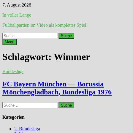
Zum
7. August 2026
Inhalt
In voller Länge
springen
Fußballpartien im Video als komplettes Spiel
Suche
nach:
Menü
Schlagwort:
Wimmer
Bundesliga
FC Bayern München — Borussia
Mönchengladbach, Bundesliga 1976
Suche
nach:
Kategorien
2. Bundesliga