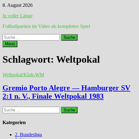
Zum
8. August 2026
Inhalt
In voller Länge
springen
Fußballpartien im Video als komplettes Spiel
Suche
nach:
Menü
Schlagwort:
Weltpokal
Weltpokal/Klub-WM
Gremio Porto Alegre — Hamburger SV
2:1 n. V., Finale Weltpokal 1983
Suche
nach:
Kategorien
2. Bundesliga