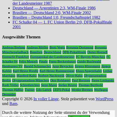
der Landesmeister 1987
Deutschland — Argentinien 2:3, WM-Finale 1986
Brasilien — Deutschland 2:0, WM-Finale 2002
Brasilien – Deutschland 1:0, Freundschaftsspiel 1982
FC Schalke 04 — 1. FC Union Berlin 2:0, DFB-Pokalfinale
2001
Ausgewählte Themen
Andreas Brehme
Andreas Möller
Berti Vogts
Borussia Dortmund
Borussia
Mönchengladbach
Brasilien
Deutschland
DFB-Pokalfinale
Dieter Hoeneß
Eintracht Frankfurt
Europapokal der Landesmeister
FC Bayern München
FC
Schalke 04
Felix Magath
Finale
Franz Beckenbauer
Guido Buchwald
Hamburger SV
Harald Schumacher
Jupp Heynckes
Jürgen Klinsmann
Jürgen
Kohler
Karl-Heinz Riedle
Karl-Heinz Rummenigge
Klaus Augenthaler
Lothar
Matthäus
Manfred Kaltz
Norbert Nachtweih
Oliver Kahn
Olympiastadion
Berlin
Olympiastadion München
Otto Rehhagel
Paul Breitner
Pierre Littbarski
Rudi Völler
Schiedsrichter
Sepp Maier
Stefan Reuter
Thomas Berthold
Thomas Häßler
Trainer
Udo Lattek
UEFA-Pokal
Werder Bremen
Wolfgang
Dremmler
Copyright © 2026
In voller Länge
. Stolz präsentiert von
WordPress
und
Bam
.
Durch die weitere Nutzung der Seite stimmst du der Verwendung