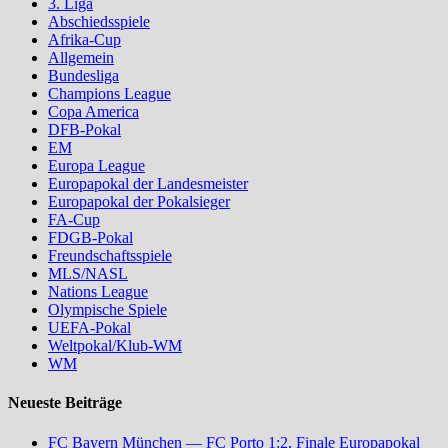
3. Liga
Abschiedsspiele
Afrika-Cup
Allgemein
Bundesliga
Champions League
Copa America
DFB-Pokal
EM
Europa League
Europapokal der Landesmeister
Europapokal der Pokalsieger
FA-Cup
FDGB-Pokal
Freundschaftsspiele
MLS/NASL
Nations League
Olympische Spiele
UEFA-Pokal
Weltpokal/Klub-WM
WM
Neueste Beiträge
FC Bayern München — FC Porto 1:2, Finale Europapokal