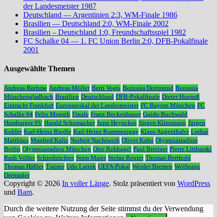
der Landesmeister 1987
Deutschland — Argentinien 2:3, WM-Finale 1986
Brasilien — Deutschland 2:0, WM-Finale 2002
Brasilien – Deutschland 1:0, Freundschaftsspiel 1982
FC Schalke 04 — 1. FC Union Berlin 2:0, DFB-Pokalfinale
2001
Ausgewählte Themen
Andreas Brehme
Andreas Möller
Berti Vogts
Borussia Dortmund
Borussia
Mönchengladbach
Brasilien
Deutschland
DFB-Pokalfinale
Dieter Hoeneß
Eintracht Frankfurt
Europapokal der Landesmeister
FC Bayern München
FC
Schalke 04
Felix Magath
Finale
Franz Beckenbauer
Guido Buchwald
Hamburger SV
Harald Schumacher
Jupp Heynckes
Jürgen Klinsmann
Jürgen
Kohler
Karl-Heinz Riedle
Karl-Heinz Rummenigge
Klaus Augenthaler
Lothar
Matthäus
Manfred Kaltz
Norbert Nachtweih
Oliver Kahn
Olympiastadion
Berlin
Olympiastadion München
Otto Rehhagel
Paul Breitner
Pierre Littbarski
Rudi Völler
Schiedsrichter
Sepp Maier
Stefan Reuter
Thomas Berthold
Thomas Häßler
Trainer
Udo Lattek
UEFA-Pokal
Werder Bremen
Wolfgang
Dremmler
Copyright © 2026
In voller Länge
. Stolz präsentiert von
WordPress
und
Bam
.
Durch die weitere Nutzung der Seite stimmst du der Verwendung