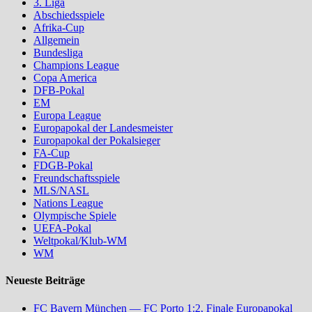
3. Liga
Abschiedsspiele
Afrika-Cup
Allgemein
Bundesliga
Champions League
Copa America
DFB-Pokal
EM
Europa League
Europapokal der Landesmeister
Europapokal der Pokalsieger
FA-Cup
FDGB-Pokal
Freundschaftsspiele
MLS/NASL
Nations League
Olympische Spiele
UEFA-Pokal
Weltpokal/Klub-WM
WM
Neueste Beiträge
FC Bayern München — FC Porto 1:2, Finale Europapokal