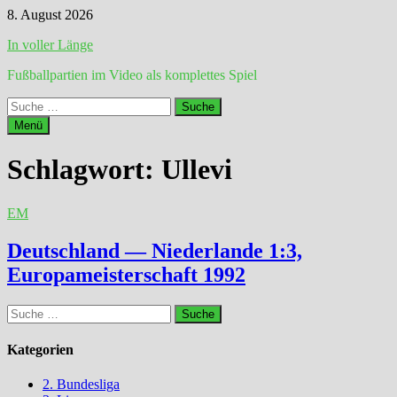
Zum
8. August 2026
Inhalt
In voller Länge
springen
Fußballpartien im Video als komplettes Spiel
Suche
nach:
Menü
Schlagwort:
Ullevi
EM
Deutschland — Niederlande 1:3,
Europameisterschaft 1992
Suche
nach:
Kategorien
2. Bundesliga