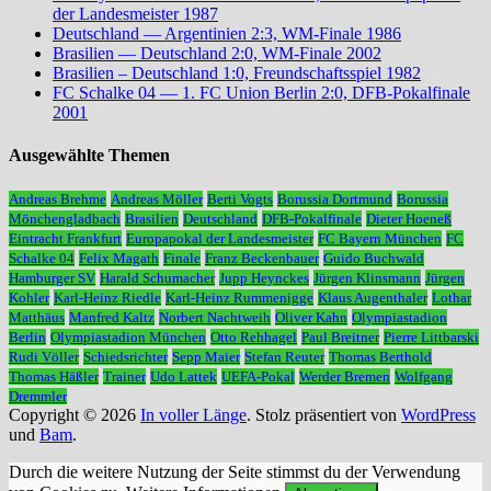
der Landesmeister 1987
Deutschland — Argentinien 2:3, WM-Finale 1986
Brasilien — Deutschland 2:0, WM-Finale 2002
Brasilien – Deutschland 1:0, Freundschaftsspiel 1982
FC Schalke 04 — 1. FC Union Berlin 2:0, DFB-Pokalfinale
2001
Ausgewählte Themen
Andreas Brehme
Andreas Möller
Berti Vogts
Borussia Dortmund
Borussia
Mönchengladbach
Brasilien
Deutschland
DFB-Pokalfinale
Dieter Hoeneß
Eintracht Frankfurt
Europapokal der Landesmeister
FC Bayern München
FC
Schalke 04
Felix Magath
Finale
Franz Beckenbauer
Guido Buchwald
Hamburger SV
Harald Schumacher
Jupp Heynckes
Jürgen Klinsmann
Jürgen
Kohler
Karl-Heinz Riedle
Karl-Heinz Rummenigge
Klaus Augenthaler
Lothar
Matthäus
Manfred Kaltz
Norbert Nachtweih
Oliver Kahn
Olympiastadion
Berlin
Olympiastadion München
Otto Rehhagel
Paul Breitner
Pierre Littbarski
Rudi Völler
Schiedsrichter
Sepp Maier
Stefan Reuter
Thomas Berthold
Thomas Häßler
Trainer
Udo Lattek
UEFA-Pokal
Werder Bremen
Wolfgang
Dremmler
Copyright © 2026
In voller Länge
. Stolz präsentiert von
WordPress
und
Bam
.
Durch die weitere Nutzung der Seite stimmst du der Verwendung