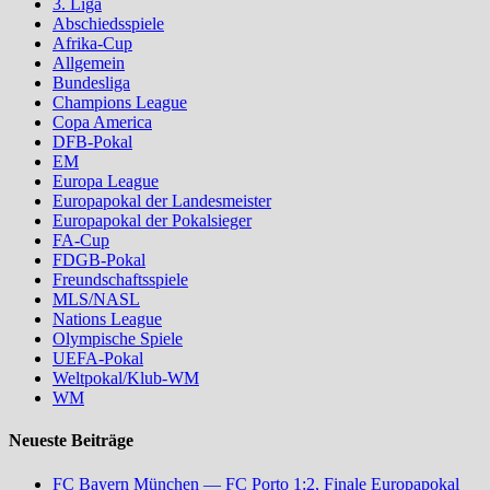
3. Liga
Abschiedsspiele
Afrika-Cup
Allgemein
Bundesliga
Champions League
Copa America
DFB-Pokal
EM
Europa League
Europapokal der Landesmeister
Europapokal der Pokalsieger
FA-Cup
FDGB-Pokal
Freundschaftsspiele
MLS/NASL
Nations League
Olympische Spiele
UEFA-Pokal
Weltpokal/Klub-WM
WM
Neueste Beiträge
FC Bayern München — FC Porto 1:2, Finale Europapokal