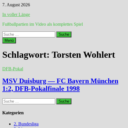
Zum
7. August 2026
Inhalt
In voller Länge
springen
Fußballpartien im Video als komplettes Spiel
Suche
nach:
Menü
Schlagwort:
Torsten Wohlert
DFB-Pokal
MSV Duisburg — FC Bayern München
1:2, DFB-Pokalfinale 1998
Suche
nach:
Kategorien
2. Bundesliga