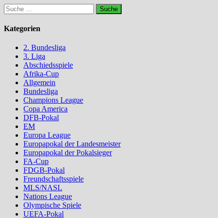
Suche
nach:
Kategorien
2. Bundesliga
3. Liga
Abschiedsspiele
Afrika-Cup
Allgemein
Bundesliga
Champions League
Copa America
DFB-Pokal
EM
Europa League
Europapokal der Landesmeister
Europapokal der Pokalsieger
FA-Cup
FDGB-Pokal
Freundschaftsspiele
MLS/NASL
Nations League
Olympische Spiele
UEFA-Pokal