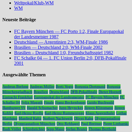
Weltpokal/Klub-WM
WM
Neueste Beiträge
FC Bayern München — FC Porto 1:2, Finale Europapokal
der Landesmeister 1987
Deutschland — Argentinien 2:3, WM-Finale 1986
Brasilien — Deutschland 2:0, WM-Finale 2002
Brasilien – Deutschland 1:0, Freundschaftsspiel 1982
FC Schalke 04 — 1. FC Union Berlin 2:0, DFB-Pokalfinale
2001
Ausgewählte Themen
Andreas Brehme
Andreas Möller
Berti Vogts
Borussia Dortmund
Borussia
Mönchengladbach
Brasilien
Deutschland
DFB-Pokalfinale
Dieter Hoeneß
Eintracht Frankfurt
Europapokal der Landesmeister
FC Bayern München
FC
Schalke 04
Felix Magath
Finale
Franz Beckenbauer
Guido Buchwald
Hamburger SV
Harald Schumacher
Jupp Heynckes
Jürgen Klinsmann
Jürgen
Kohler
Karl-Heinz Riedle
Karl-Heinz Rummenigge
Klaus Augenthaler
Lothar
Matthäus
Manfred Kaltz
Norbert Nachtweih
Oliver Kahn
Olympiastadion
Berlin
Olympiastadion München
Otto Rehhagel
Paul Breitner
Pierre Littbarski
Rudi Völler
Schiedsrichter
Sepp Maier
Stefan Reuter
Thomas Berthold