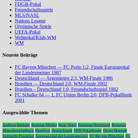
FDGB-Pokal
Freundschaftsspiele
MLS/NASL
Nations League
Olympische Spiele
UEFA-Pokal
Weltpokal/Klub-WM
WM
Neueste Beiträge
FC Bayern München — FC Porto 1:2, Finale Europapokal
der Landesmeister 1987
Deutschland — Argentinien 2:3, WM-Finale 1986
Brasilien — Deutschland 2:0, WM-Finale 2002
Brasilien – Deutschland 1:0, Freundschaftsspiel 1982
FC Schalke 04 — 1. FC Union Berlin 2:0, DFB-Pokalfinale
2001
Ausgewählte Themen
Andreas Brehme
Andreas Möller
Berti Vogts
Borussia Dortmund
Borussia
Mönchengladbach
Brasilien
Deutschland
DFB-Pokalfinale
Dieter Hoeneß
Eintracht Frankfurt
Europapokal der Landesmeister
FC Bayern München
FC