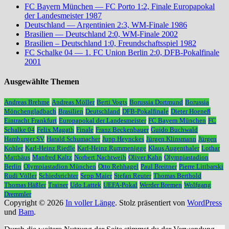
FC Bayern München — FC Porto 1:2, Finale Europapokal
der Landesmeister 1987
Deutschland — Argentinien 2:3, WM-Finale 1986
Brasilien — Deutschland 2:0, WM-Finale 2002
Brasilien – Deutschland 1:0, Freundschaftsspiel 1982
FC Schalke 04 — 1. FC Union Berlin 2:0, DFB-Pokalfinale
2001
Ausgewählte Themen
Andreas Brehme
Andreas Möller
Berti Vogts
Borussia Dortmund
Borussia
Mönchengladbach
Brasilien
Deutschland
DFB-Pokalfinale
Dieter Hoeneß
Eintracht Frankfurt
Europapokal der Landesmeister
FC Bayern München
FC
Schalke 04
Felix Magath
Finale
Franz Beckenbauer
Guido Buchwald
Hamburger SV
Harald Schumacher
Jupp Heynckes
Jürgen Klinsmann
Jürgen
Kohler
Karl-Heinz Riedle
Karl-Heinz Rummenigge
Klaus Augenthaler
Lothar
Matthäus
Manfred Kaltz
Norbert Nachtweih
Oliver Kahn
Olympiastadion
Berlin
Olympiastadion München
Otto Rehhagel
Paul Breitner
Pierre Littbarski
Rudi Völler
Schiedsrichter
Sepp Maier
Stefan Reuter
Thomas Berthold
Thomas Häßler
Trainer
Udo Lattek
UEFA-Pokal
Werder Bremen
Wolfgang
Dremmler
Copyright © 2026
In voller Länge
. Stolz präsentiert von
WordPress
und
Bam
.