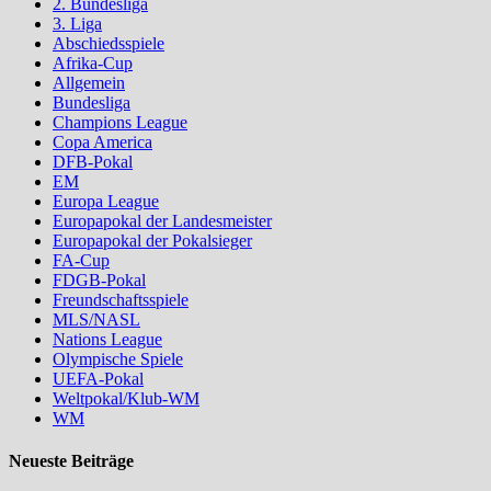
2. Bundesliga
3. Liga
Abschiedsspiele
Afrika-Cup
Allgemein
Bundesliga
Champions League
Copa America
DFB-Pokal
EM
Europa League
Europapokal der Landesmeister
Europapokal der Pokalsieger
FA-Cup
FDGB-Pokal
Freundschaftsspiele
MLS/NASL
Nations League
Olympische Spiele
UEFA-Pokal
Weltpokal/Klub-WM
WM
Neueste Beiträge