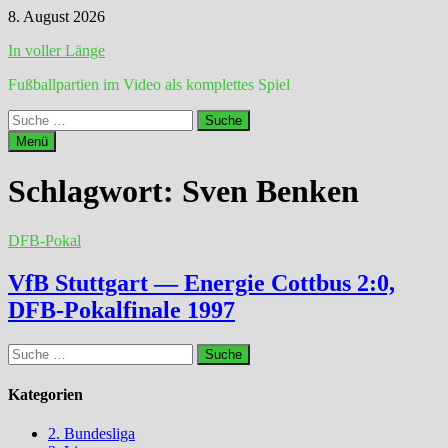
Zum
8. August 2026
Inhalt
In voller Länge
springen
Fußballpartien im Video als komplettes Spiel
Suche
nach:
Menü
Schlagwort:
Sven Benken
DFB-Pokal
VfB Stuttgart — Energie Cottbus 2:0,
DFB-Pokalfinale 1997
Suche
nach:
Kategorien
2. Bundesliga