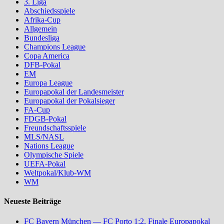
3. Liga
Abschiedsspiele
Afrika-Cup
Allgemein
Bundesliga
Champions League
Copa America
DFB-Pokal
EM
Europa League
Europapokal der Landesmeister
Europapokal der Pokalsieger
FA-Cup
FDGB-Pokal
Freundschaftsspiele
MLS/NASL
Nations League
Olympische Spiele
UEFA-Pokal
Weltpokal/Klub-WM
WM
Neueste Beiträge
FC Bayern München — FC Porto 1:2, Finale Europapokal