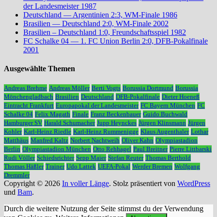
der Landesmeister 1987
Deutschland — Argentinien 2:3, WM-Finale 1986
Brasilien — Deutschland 2:0, WM-Finale 2002
Brasilien – Deutschland 1:0, Freundschaftsspiel 1982
FC Schalke 04 — 1. FC Union Berlin 2:0, DFB-Pokalfinale
2001
Ausgewählte Themen
Andreas Brehme
Andreas Möller
Berti Vogts
Borussia Dortmund
Borussia
Mönchengladbach
Brasilien
Deutschland
DFB-Pokalfinale
Dieter Hoeneß
Eintracht Frankfurt
Europapokal der Landesmeister
FC Bayern München
FC
Schalke 04
Felix Magath
Finale
Franz Beckenbauer
Guido Buchwald
Hamburger SV
Harald Schumacher
Jupp Heynckes
Jürgen Klinsmann
Jürgen
Kohler
Karl-Heinz Riedle
Karl-Heinz Rummenigge
Klaus Augenthaler
Lothar
Matthäus
Manfred Kaltz
Norbert Nachtweih
Oliver Kahn
Olympiastadion
Berlin
Olympiastadion München
Otto Rehhagel
Paul Breitner
Pierre Littbarski
Rudi Völler
Schiedsrichter
Sepp Maier
Stefan Reuter
Thomas Berthold
Thomas Häßler
Trainer
Udo Lattek
UEFA-Pokal
Werder Bremen
Wolfgang
Dremmler
Copyright © 2026
In voller Länge
. Stolz präsentiert von
WordPress
und
Bam
.
Durch die weitere Nutzung der Seite stimmst du der Verwendung