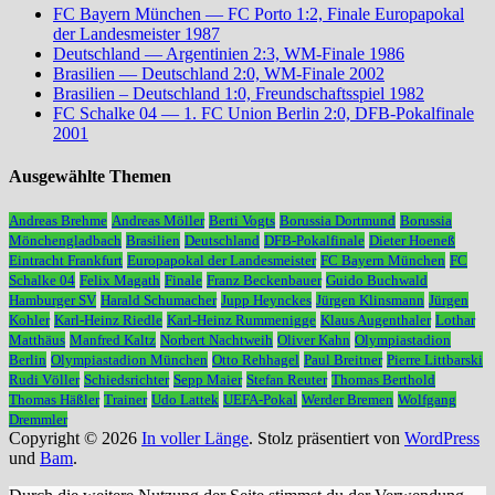
FC Bayern München — FC Porto 1:2, Finale Europapokal
der Landesmeister 1987
Deutschland — Argentinien 2:3, WM-Finale 1986
Brasilien — Deutschland 2:0, WM-Finale 2002
Brasilien – Deutschland 1:0, Freundschaftsspiel 1982
FC Schalke 04 — 1. FC Union Berlin 2:0, DFB-Pokalfinale
2001
Ausgewählte Themen
Andreas Brehme
Andreas Möller
Berti Vogts
Borussia Dortmund
Borussia
Mönchengladbach
Brasilien
Deutschland
DFB-Pokalfinale
Dieter Hoeneß
Eintracht Frankfurt
Europapokal der Landesmeister
FC Bayern München
FC
Schalke 04
Felix Magath
Finale
Franz Beckenbauer
Guido Buchwald
Hamburger SV
Harald Schumacher
Jupp Heynckes
Jürgen Klinsmann
Jürgen
Kohler
Karl-Heinz Riedle
Karl-Heinz Rummenigge
Klaus Augenthaler
Lothar
Matthäus
Manfred Kaltz
Norbert Nachtweih
Oliver Kahn
Olympiastadion
Berlin
Olympiastadion München
Otto Rehhagel
Paul Breitner
Pierre Littbarski
Rudi Völler
Schiedsrichter
Sepp Maier
Stefan Reuter
Thomas Berthold
Thomas Häßler
Trainer
Udo Lattek
UEFA-Pokal
Werder Bremen
Wolfgang
Dremmler
Copyright © 2026
In voller Länge
. Stolz präsentiert von
WordPress
und
Bam
.