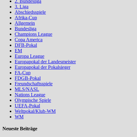
2. Bundesliga
3. Liga
Abschiedsspiele
Afrika-Cup
Allgemein
Bundesliga
Champions League
Copa America
DFB-Pokal
EM
Europa League
Europapokal der Landesmeister
Europapokal der Pokalsieger
FA-Cup
FDGB-Pokal
Freundschaftsspiele
MLS/NASL
Nations League
Olympische Spiele
UEFA-Pokal
Weltpokal/Klub-WM
WM
Neueste Beiträge