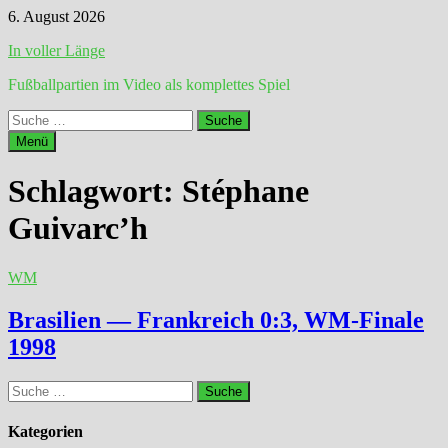
Zum
6. August 2026
Inhalt
In voller Länge
springen
Fußballpartien im Video als komplettes Spiel
Suche
nach:
Menü
Schlagwort:
Stéphane
Guivarc’h
WM
Brasilien — Frankreich 0:3, WM-Finale
1998
Suche
nach:
Kategorien