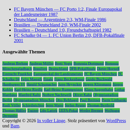
FC Bayern München — FC Porto 1:2, Finale Europapokal
der Landesmeister 1987
Deutschland — Argentinien 2:3, WM-Finale 1986
Brasilien — Deutschland 2:0, WM-Finale 2002
Brasilien – Deutschland 1:0, Freundschaftsspiel 1982
FC Schalke 04 — 1. FC Union Berlin 2:0, DFB-Pokalfinale
2001
Ausgewählte Themen
Andreas Brehme
Andreas Möller
Berti Vogts
Borussia Dortmund
Borussia
Mönchengladbach
Brasilien
Deutschland
DFB-Pokalfinale
Dieter Hoeneß
Eintracht Frankfurt
Europapokal der Landesmeister
FC Bayern München
FC
Schalke 04
Felix Magath
Finale
Franz Beckenbauer
Guido Buchwald
Hamburger SV
Harald Schumacher
Jupp Heynckes
Jürgen Klinsmann
Jürgen
Kohler
Karl-Heinz Riedle
Karl-Heinz Rummenigge
Klaus Augenthaler
Lothar
Matthäus
Manfred Kaltz
Norbert Nachtweih
Oliver Kahn
Olympiastadion
Berlin
Olympiastadion München
Otto Rehhagel
Paul Breitner
Pierre Littbarski
Rudi Völler
Schiedsrichter
Sepp Maier
Stefan Reuter
Thomas Berthold
Thomas Häßler
Trainer
Udo Lattek
UEFA-Pokal
Werder Bremen
Wolfgang
Dremmler
Copyright © 2026
In voller Länge
. Stolz präsentiert von
WordPress
und
Bam
.