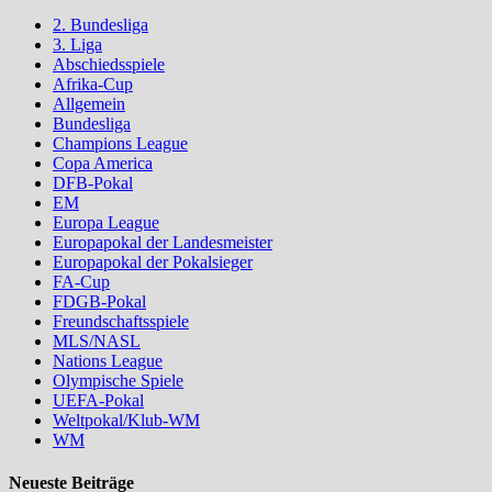
2. Bundesliga
3. Liga
Abschiedsspiele
Afrika-Cup
Allgemein
Bundesliga
Champions League
Copa America
DFB-Pokal
EM
Europa League
Europapokal der Landesmeister
Europapokal der Pokalsieger
FA-Cup
FDGB-Pokal
Freundschaftsspiele
MLS/NASL
Nations League
Olympische Spiele
UEFA-Pokal
Weltpokal/Klub-WM
WM
Neueste Beiträge