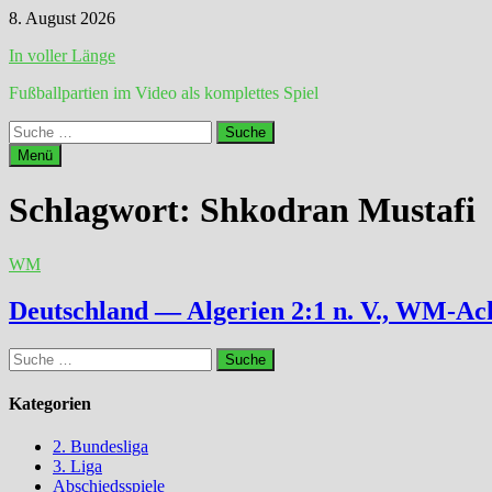
Zum
8. August 2026
Inhalt
In voller Länge
springen
Fußballpartien im Video als komplettes Spiel
Suche
nach:
Menü
Schlagwort:
Shkodran Mustafi
WM
Deutschland — Algerien 2:1 n. V., WM-Ach
Suche
nach:
Kategorien
2. Bundesliga
3. Liga
Abschiedsspiele