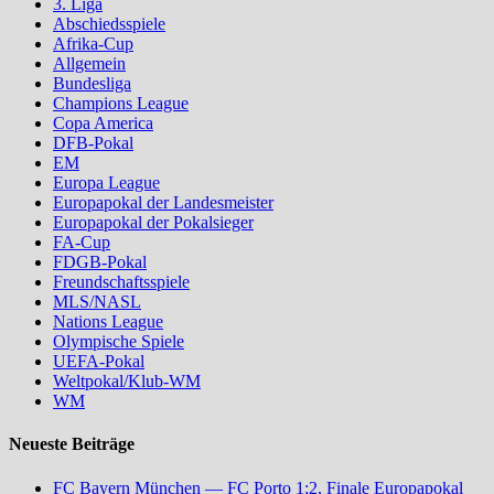
3. Liga
Abschiedsspiele
Afrika-Cup
Allgemein
Bundesliga
Champions League
Copa America
DFB-Pokal
EM
Europa League
Europapokal der Landesmeister
Europapokal der Pokalsieger
FA-Cup
FDGB-Pokal
Freundschaftsspiele
MLS/NASL
Nations League
Olympische Spiele
UEFA-Pokal
Weltpokal/Klub-WM
WM
Neueste Beiträge
FC Bayern München — FC Porto 1:2, Finale Europapokal