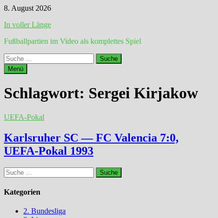
Zum
8. August 2026
Inhalt
In voller Länge
springen
Fußballpartien im Video als komplettes Spiel
Suche
nach:
Menü
Schlagwort:
Sergei Kirjakow
UEFA-Pokal
Karlsruher SC — FC Valencia 7:0,
UEFA-Pokal 1993
Suche
nach:
Kategorien
2. Bundesliga