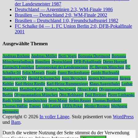
der Landesmeister 1987
Deutschland — Argentinien 2:3, WM-Finale 1986
Brasilien — Deutschland 2:0, WM-Finale 2002
Brasilien – Deutschland 1:0, Freundschaftsspiel 1982
FC Schalke 04 — 1. FC Union Berlin 2:0, DFB-Pokalfinale
2001
Ausgewählte Themen
Andreas Brehme
Andreas Möller
Berti Vogts
Borussia Dortmund
Borussia
Mönchengladbach
Brasilien
Deutschland
DFB-Pokalfinale
Dieter Hoeneß
Eintracht Frankfurt
Europapokal der Landesmeister
FC Bayern München
FC
Schalke 04
Felix Magath
Finale
Franz Beckenbauer
Guido Buchwald
Hamburger SV
Harald Schumacher
Jupp Heynckes
Jürgen Klinsmann
Jürgen
Kohler
Karl-Heinz Riedle
Karl-Heinz Rummenigge
Klaus Augenthaler
Lothar
Matthäus
Manfred Kaltz
Norbert Nachtweih
Oliver Kahn
Olympiastadion
Berlin
Olympiastadion München
Otto Rehhagel
Paul Breitner
Pierre Littbarski
Rudi Völler
Schiedsrichter
Sepp Maier
Stefan Reuter
Thomas Berthold
Thomas Häßler
Trainer
Udo Lattek
UEFA-Pokal
Werder Bremen
Wolfgang
Dremmler
Copyright © 2026
In voller Länge
. Stolz präsentiert von
WordPress
und
Bam
.
Durch die weitere Nutzung der Seite stimmst du der Verwendung