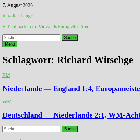
Zum
7. August 2026
Inhalt
In voller Länge
springen
Fußballpartien im Video als komplettes Spiel
Suche
nach:
Menü
Schlagwort:
Richard Witschge
EM
Niederlande — England 1:4, Europameiste
WM
Deutschland — Niederlande 2:1, WM-Achte
Suche
nach: