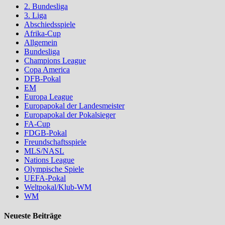
2. Bundesliga
3. Liga
Abschiedsspiele
Afrika-Cup
Allgemein
Bundesliga
Champions League
Copa America
DFB-Pokal
EM
Europa League
Europapokal der Landesmeister
Europapokal der Pokalsieger
FA-Cup
FDGB-Pokal
Freundschaftsspiele
MLS/NASL
Nations League
Olympische Spiele
UEFA-Pokal
Weltpokal/Klub-WM
WM
Neueste Beiträge