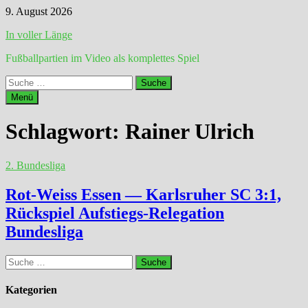
Zum
9. August 2026
Inhalt
In voller Länge
springen
Fußballpartien im Video als komplettes Spiel
Suche
nach:
Menü
Schlagwort:
Rainer Ulrich
2. Bundesliga
Rot-Weiss Essen — Karlsruher SC 3:1,
Rückspiel Aufstiegs-Relegation
Bundesliga
Suche
nach:
Kategorien