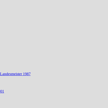
 Landesmeister 1987
001