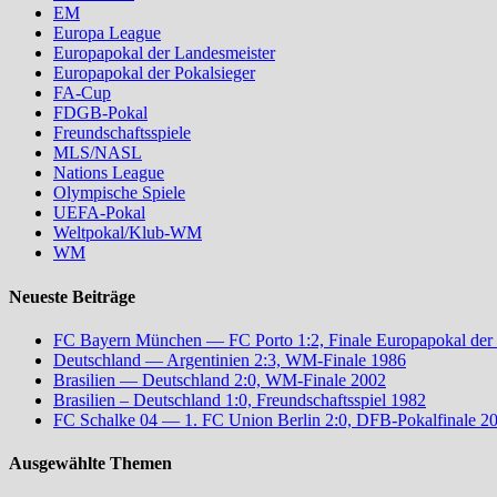
EM
Europa League
Europapokal der Landesmeister
Europapokal der Pokalsieger
FA-Cup
FDGB-Pokal
Freundschaftsspiele
MLS/NASL
Nations League
Olympische Spiele
UEFA-Pokal
Weltpokal/Klub-WM
WM
Neueste Beiträge
FC Bayern München — FC Porto 1:2, Finale Europapokal der
Deutschland — Argentinien 2:3, WM-Finale 1986
Brasilien — Deutschland 2:0, WM-Finale 2002
Brasilien – Deutschland 1:0, Freundschaftsspiel 1982
FC Schalke 04 — 1. FC Union Berlin 2:0, DFB-Pokalfinale 2
Ausgewählte Themen