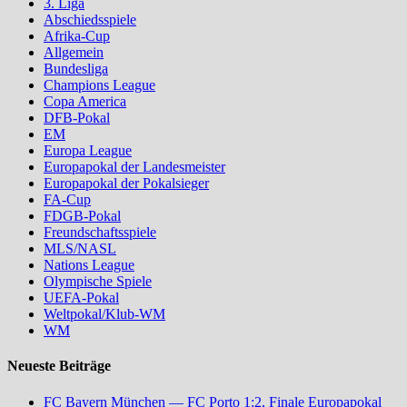
3. Liga
Abschiedsspiele
Afrika-Cup
Allgemein
Bundesliga
Champions League
Copa America
DFB-Pokal
EM
Europa League
Europapokal der Landesmeister
Europapokal der Pokalsieger
FA-Cup
FDGB-Pokal
Freundschaftsspiele
MLS/NASL
Nations League
Olympische Spiele
UEFA-Pokal
Weltpokal/Klub-WM
WM
Neueste Beiträge
FC Bayern München — FC Porto 1:2, Finale Europapokal