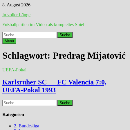
Zum
8. August 2026
Inhalt
In voller Länge
springen
Fußballpartien im Video als komplettes Spiel
Suche
nach:
Menü
Schlagwort:
Predrag Mijatović
UEFA-Pokal
Karlsruher SC — FC Valencia 7:0,
UEFA-Pokal 1993
Suche
nach:
Kategorien
2. Bundesliga