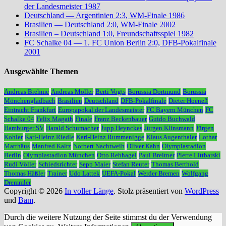
der Landesmeister 1987
Deutschland — Argentinien 2:3, WM-Finale 1986
Brasilien — Deutschland 2:0, WM-Finale 2002
Brasilien – Deutschland 1:0, Freundschaftsspiel 1982
FC Schalke 04 — 1. FC Union Berlin 2:0, DFB-Pokalfinale
2001
Ausgewählte Themen
Andreas Brehme
Andreas Möller
Berti Vogts
Borussia Dortmund
Borussia
Mönchengladbach
Brasilien
Deutschland
DFB-Pokalfinale
Dieter Hoeneß
Eintracht Frankfurt
Europapokal der Landesmeister
FC Bayern München
FC
Schalke 04
Felix Magath
Finale
Franz Beckenbauer
Guido Buchwald
Hamburger SV
Harald Schumacher
Jupp Heynckes
Jürgen Klinsmann
Jürgen
Kohler
Karl-Heinz Riedle
Karl-Heinz Rummenigge
Klaus Augenthaler
Lothar
Matthäus
Manfred Kaltz
Norbert Nachtweih
Oliver Kahn
Olympiastadion
Berlin
Olympiastadion München
Otto Rehhagel
Paul Breitner
Pierre Littbarski
Rudi Völler
Schiedsrichter
Sepp Maier
Stefan Reuter
Thomas Berthold
Thomas Häßler
Trainer
Udo Lattek
UEFA-Pokal
Werder Bremen
Wolfgang
Dremmler
Copyright © 2026
In voller Länge
. Stolz präsentiert von
WordPress
und
Bam
.
Durch die weitere Nutzung der Seite stimmst du der Verwendung