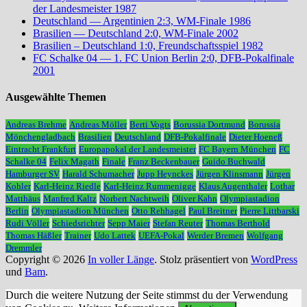
der Landesmeister 1987
Deutschland — Argentinien 2:3, WM-Finale 1986
Brasilien — Deutschland 2:0, WM-Finale 2002
Brasilien – Deutschland 1:0, Freundschaftsspiel 1982
FC Schalke 04 — 1. FC Union Berlin 2:0, DFB-Pokalfinale
2001
Ausgewählte Themen
Andreas Brehme
Andreas Möller
Berti Vogts
Borussia Dortmund
Borussia
Mönchengladbach
Brasilien
Deutschland
DFB-Pokalfinale
Dieter Hoeneß
Eintracht Frankfurt
Europapokal der Landesmeister
FC Bayern München
FC
Schalke 04
Felix Magath
Finale
Franz Beckenbauer
Guido Buchwald
Hamburger SV
Harald Schumacher
Jupp Heynckes
Jürgen Klinsmann
Jürgen
Kohler
Karl-Heinz Riedle
Karl-Heinz Rummenigge
Klaus Augenthaler
Lothar
Matthäus
Manfred Kaltz
Norbert Nachtweih
Oliver Kahn
Olympiastadion
Berlin
Olympiastadion München
Otto Rehhagel
Paul Breitner
Pierre Littbarski
Rudi Völler
Schiedsrichter
Sepp Maier
Stefan Reuter
Thomas Berthold
Thomas Häßler
Trainer
Udo Lattek
UEFA-Pokal
Werder Bremen
Wolfgang
Dremmler
Copyright © 2026
In voller Länge
. Stolz präsentiert von
WordPress
und
Bam
.
Durch die weitere Nutzung der Seite stimmst du der Verwendung