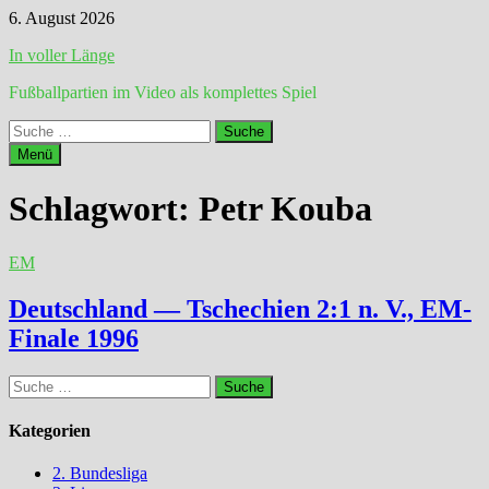
Zum
6. August 2026
Inhalt
In voller Länge
springen
Fußballpartien im Video als komplettes Spiel
Suche
nach:
Menü
Schlagwort:
Petr Kouba
EM
Deutschland — Tschechien 2:1 n. V., EM-
Finale 1996
Suche
nach:
Kategorien
2. Bundesliga