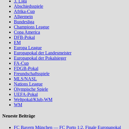
3. Liga
Abschiedsspiele
Afrika-Cup
Allgemein
Bundesliga
Champions League
Copa America
DFB-Pokal
EM
Europa League
Europapokal der Landesmeister
Europapokal der Pokalsieger
FA-Cup
FDGB-Pokal
Freundschaftsspiele
MLS/NASL
Nations League
Olympische Spiele
UEFA-Pokal
Weltpokal/Klub-WM
WM
Neueste Beiträge
FC Bayern München — FC Porto 1:2, Finale Europapokal